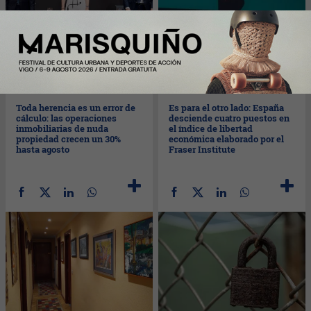
Lun
12/09/2022
Vie
09/09/2022
Toda herencia es un error de
Es para el otro lado: España
cálculo: las operaciones
desciende cuatro puestos en
inmobiliarias de nuda
el índice de libertad
propiedad crecen un 30%
económica elaborado por el
hasta agosto
Fraser Institute