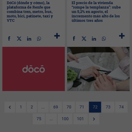
DóCó (dónde y cómo), la
El precio de la vivienda
plataforma de Renfe que
“rompe la templanza”: sube
combina tren, metro, bus,
un 5,2% en agosto, el
moto, bici, patinete, taxi y
incremento más alto de los
VTC
últimos tres años
1
2
...
69
70
71
72
73
74
75
...
100
101