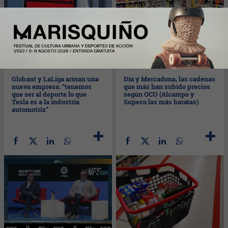
Mié
28/09/2022
Mar
27/09/2022
Globant y LaLiga arman una
Día y Mercadona, las cadenas
nueva empresa: “tenemos
que más han subido precios
que ser al deporte lo que
según OCU (Alcampo y
Tesla es a la industria
Supeco las más baratas)
automotriz”