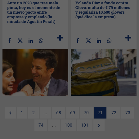
Ante un 2023 que trae mala
Yolanda Díaz a fondo contra
pinta, hoy es el momento de
Glovo: multa de € 79 millones
un nuevo pacto entre
y regulariza 10.600 glovers
empresa y empleado (la
(qué dice la empresa)
mirada de Agustín Peralt)
1
2
...
68
69
70
71
72
73
74
...
100
101