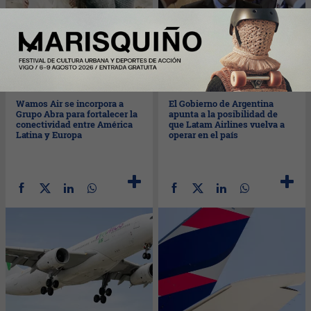
Jue
17/10/2024
Lun
14/10/2024
Wamos Air se incorpora a
El Gobierno de Argentina
Grupo Abra para fortalecer la
apunta a la posibilidad de
conectividad entre América
que Latam Airlines vuelva a
Latina y Europa
operar en el país