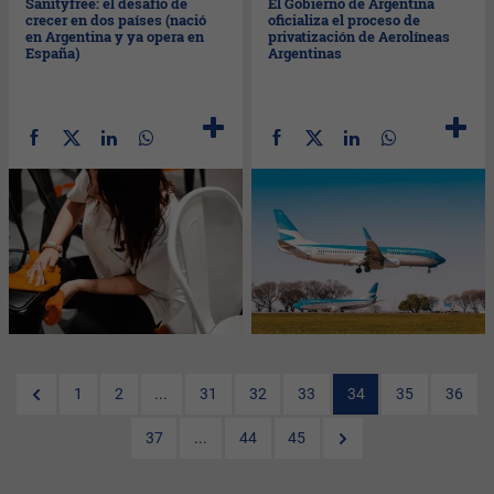
Sanityfree: el desafío de
El Gobierno de Argentina
crecer en dos países (nació
oficializa el proceso de
en Argentina y ya opera en
privatización de Aerolíneas
España)
Argentinas
1
2
...
31
32
33
34
35
36
37
...
44
45