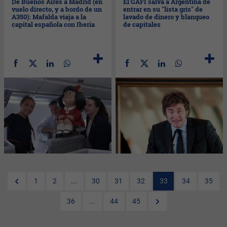
De Buenos Aires a Madrid (en
El GAFI salva a Argentina de
vuelo directo, y a bordo de un
entrar en su "lista gris" de
A350): Mafalda viaja a la
lavado de dinero y blanqueo
capital española con Iberia
de capitales
1
2
...
30
31
32
33
34
35
36
...
44
45