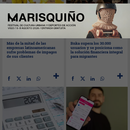
Mié
06/11/2024
Mié
06/11/2024
Más de la mitad de las
Bnka supera los 30.000
empresas latinoamericanas
usuarios y se posiciona como
sufre problemas de impagos
la solución financiera integral
de sus clientes
para migrantes