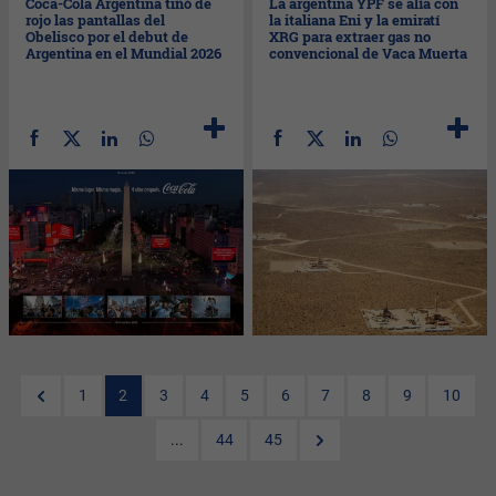
Coca-Cola Argentina tiñó de
La argentina YPF se alía con
rojo las pantallas del
la italiana Eni y la emiratí
Obelisco por el debut de
XRG para extraer gas no
Argentina en el Mundial 2026
convencional de Vaca Muerta
1
2
3
4
5
6
7
8
9
10
...
44
45