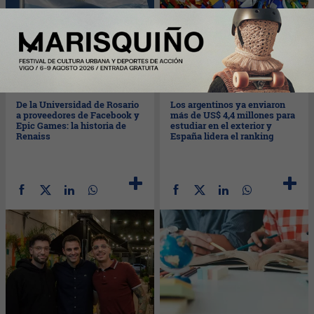
Lun
06/07/2026
Vie
03/07/2026
De la Universidad de Rosario
Los argentinos ya enviaron
a proveedores de Facebook y
más de US$ 4,4 millones para
Epic Games: la historia de
estudiar en el exterior y
Renaiss
España lidera el ranking