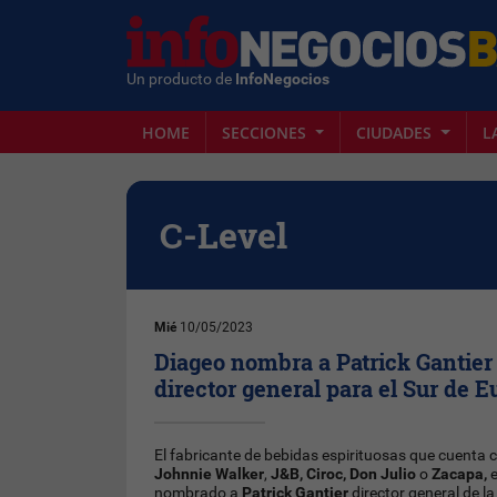
Un producto de
InfoNegocios
HOME
SECCIONES
CIUDADES
L
C-Level
Mié
10/05/2023
Diageo nombra a Patrick Gantie
director general para el Sur de 
El fabricante de bebidas espirituosas que cuent
Johnnie Walker
,
J&B, Ciroc, Don Julio
o
Zacapa,
e
nombrado a
Patrick Gantier
director general de l