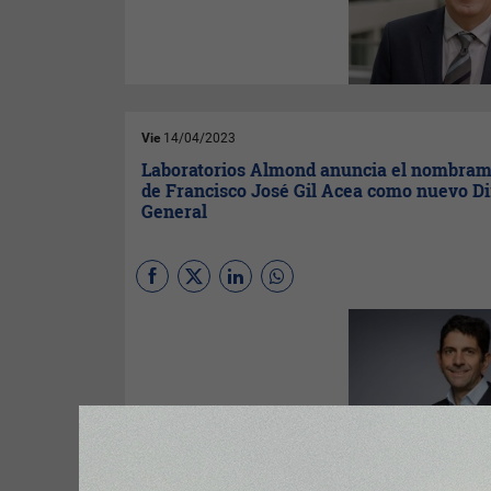
Sánchez-Prieto
, que ha
decido afrontar, por decisión
propia, "nuevos proyectos
personales fuera de la
industria aeronáutica".
Vie
14/04/2023
Laboratorios Almond anuncia el nombram
de Francisco José Gil Acea como nuevo Di
General
El laboratorio especialista en
fabricación y comercialización
de productos de alimentación
orgánica desde 1995, se
refuerza para impulsar su
crecimiento con la
incorporación de
Francisco Gil
Acea
como director general.