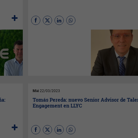
La aseguradora líder en
protección familiar, refuerza
su Canal de Corredores con el
nombramiento de Joseba
Corbera como nuevo Director
del Canal Corredores de
Cataluña. Este nombramiento
se enmarca en el plan
estratégico territorial que está
llevando a cabo la
aseguradora para impulsar el
crecimiento.
Mié
22/03/2023
ña:
Tomás Pereda: nuevo Senior Advisor de Tale
Engagement en LLYC