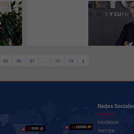
Tomás Pereda
se incorpora a
LLYC
como Senior Advisor de
Talent Engagement. Desde
esta posición seguirá
reforzando el área con su
experiencia y visión sobre
liderazgo humano y
transformación empresarial,
en un momento en el que
vivimos un cambio de
paradigma en la relación entre
los empleados y empleadores.
55
56
57
...
73
74
Redes Sociale
FACEBOOK
TWITTER