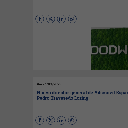
GoodWe,
el fabricante de
inversores fotovoltaicos y
sistemas de almacenamiento
líder en el mundo, ha
nombrado a
Thomas Haering
nuevo presidente para la
región EMEA. Con este
nombramiento, la compañía
refuerza su posición y
compromiso con la región que
engloba Europa, Oriente
Próximo y África.
Vie
24/03/2023
Nuevo director general de Adsmovil Espa
Pedro Travesedo Loring