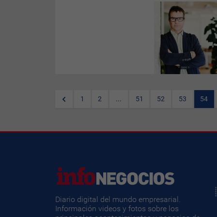
Adsmovil,
compañía Media
Tech fundada en 2009 y uno
de los principales actores de
la industria publicitaria, ha
nombrado a Pedro Travesedo
Loring director general de
España.
1
2
...
51
52
53
54
Diario digital del mundo empresarial.
Información videos y fotos sobre los