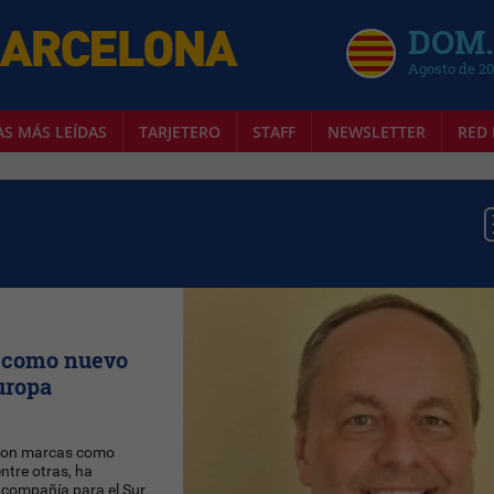
DOM.
Agosto de 2
AS MÁS LEÍDAS
TARJETERO
STAFF
NEWSLETTER
RED 
r como nuevo
Europa
a con marcas como
ntre otras, ha
a compañía para el Sur