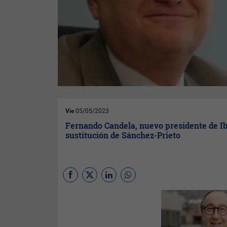
Vie
05/05/2023
Fernando Candela, nuevo presidente de Ib
sustitución de Sánchez-Prieto
IAG
ha nombrado a
Fernando
Candela
como presidente y
consejero delegado de Iberia
en sustitución de
Javier