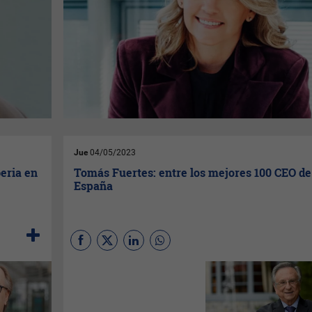
Jue
04/05/2023
eria en
Tomás Fuertes: entre los mejores 100 CEO de
España
Tomás Fuertes
, presidente de
Grupo Fuertes,
se sitúa en el
Top 100 de los mejores CEO
en España según refleja el