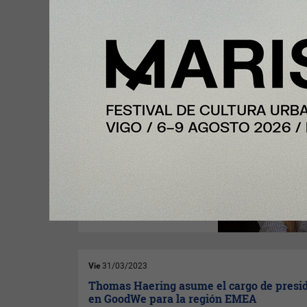
Lun
10/04/2023
China-parte de LLYC fortalece su equipo c
incorporación de Natalia Carrero como Di
de Cuentas
Natalia Carrero
se incorpora a
China-parte de LLYC,
como
Directora de Cuentas, tras
una trayectoria de 10 años
trabajando tanto en proyectos
nacionales, como
internacionales.
Vie
31/03/2023
Thomas Haering asume el cargo de presi
en GoodWe para la región EMEA