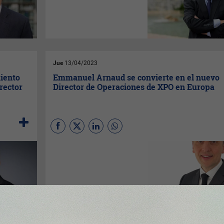
ranking publicado por Forbes.
El empresario se posiciona
junto a otros importantes CEO
del panorama nacional como
Juan Roig, María Dolores
Dancausa
o
Miguel Fluxá.
Jue
13/04/2023
iento
Emmanuel Arnaud se convierte en el nuevo
rector
Director de Operaciones de XPO en Europa
XPO,
proveedor líder de
soluciones innovadoras de
transporte y logística en
Europa, ha anunciado el
nombramiento de
Emmanuel
Arnaud
como director de
Operaciones – Europa, con
efecto inmediato.
Arnaud
reportará a
Luis Gómez,
presidente de
XPO
– Europa, y