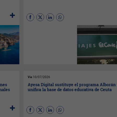
La campaña incluye
promociones en paquetes de
transporte y hotel, escapadas,
grandes viajes, hoteles,
vuelos, trenes, cruceros y
parques temáticos, tanto para
destinos nacionales como
internacionales.
Vie
10/07/2026
ones
Ayesa Digital sustituye el programa Alborán
onales
unifica la base de datos educativa de Ceuta