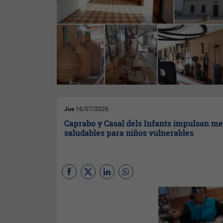
Jue
16/07/2026
Caprabo y Casal dels Infants impulsan m
saludables para niños vulnerables
En Cataluña, uno de cada tres
menores vive en riesgo de
pobreza o exclusión social.
‘Meriendas Saludables’