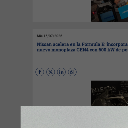
facilita el acceso a una
alimentación equilibrada para
menores en situación de
vulnerabilidad.
Mié
15/07/2026
Nissan acelera en la Fórmula E: incorpora
nuevo monoplaza GEN4 con 600 kW de po
El equipo
Nissan
Fórmula E
desarrolla el monoplaza más
potente de la competición
eléctrica hasta la fecha, el
nuevo GEN4 que debutará en
la Temporada 13 del
Campeonato del Mundo ABB
FIA de Fórmula E.