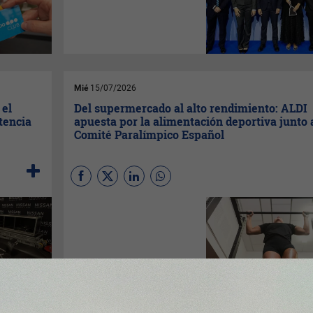
biodegradables a partir de
residuos orgánicos y que
demuestra el potencial de la
biotecnología.
Mié
15/07/2026
 el
Del supermercado al alto rendimiento: ALDI
tencia
apuesta por la alimentación deportiva junto 
Comité Paralímpico Español
Comer bien en casa y rendir al
máximo en el deporte
comparten el mismo secreto:
organizarse de forma sencilla
con alimentos de toda la vida,
frescos y accesibles. Avena,
huevos y fruta de temporada
son imprescindibles.