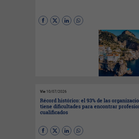
Esta nueva ruta con la ciudad
italiana, que se enmarca en el
Plan de Vuelo 2030, contará
con vuelos diarios y serán
operados mediante aviones
Airbus A320, según ha
explicado en un comunicado.
Vie
10/07/2026
Récord histórico: el 93% de las organizaci
tiene dificultades para encontrar profesi
cualificados