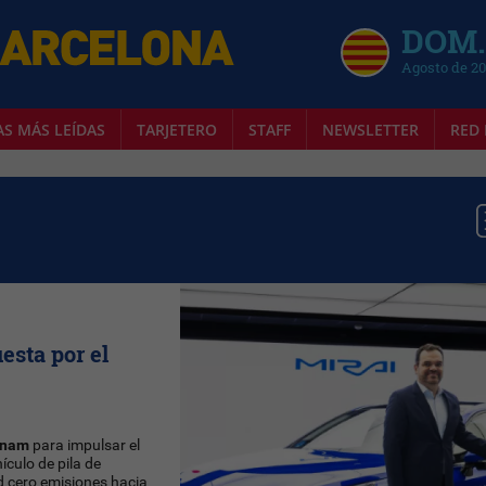
DOM.
Agosto de 2
AS MÁS LEÍDAS
TARJETERO
STAFF
NEWSLETTER
RED 
esta por el
snam
para impulsar el
ículo de pila de
d cero emisiones hacia