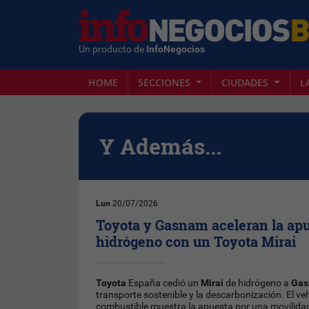
Un producto de
InfoNegocios
HOME
SECCIONES
CIUDADES
L
Y Además...
Lun
20/07/2026
Toyota y Gasnam aceleran la apu
hidrógeno con un Toyota Mirai
Toyota
España cedió un
Mirai
de hidrógeno a
Ga
transporte sostenible y la descarbonización. El veh
combustible muestra la apuesta por una movilida