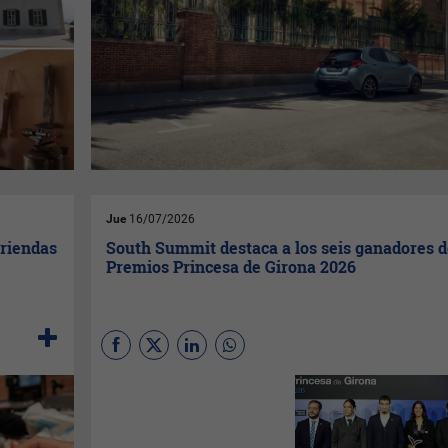
Jue
16/07/2026
eriendas
South Summit destaca a los seis ganadores d
Premios Princesa de Girona 2026
Dicho galardón ha sido
concedido a la emprendedora
Patricia Aymà
una empresa
que desarrolla bioplásticos