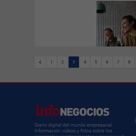
El reskilling se convierte en la
principal estrategia
empresarial ante la falta de
talento cualificado, con
organizaciones apostando por
reciclar profesionalmente a
sus empleados por delante de
la contratación talentos.
1
2
3
4
5
6
7
8
Diario digital del mundo empresarial.
Información videos y fotos sobre los