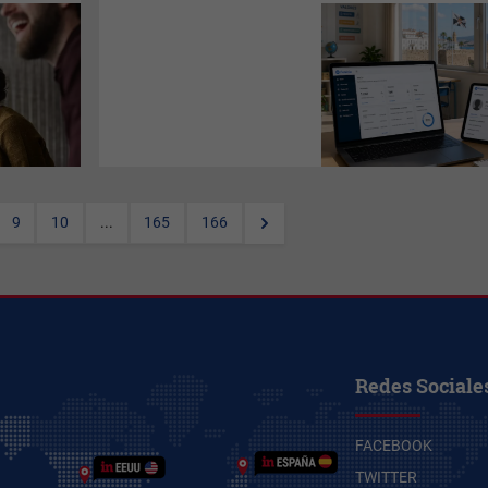
Fenicia
permite simplificar y
automatizar tareas y acceder
a datos actualizados e
información del alumnado
desde cualquier dispositivo.
Es una adaptación de Séneca,
solución creada hace más de
25 años en Andalucía.
9
10
...
165
166
Redes Sociale
FACEBOOK
TWITTER