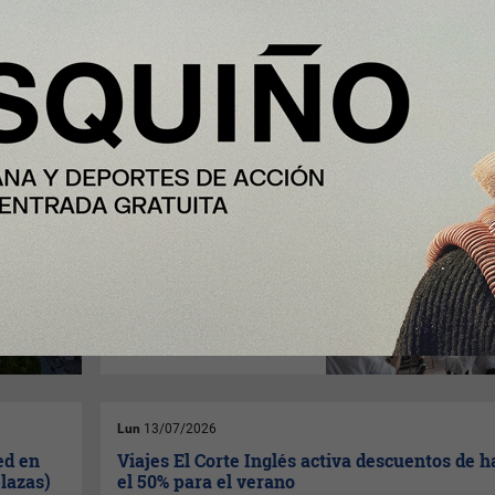
Mar
14/07/2026
n: el
El mayor error de las empresas al formar a s
a
empleados: invertir en cursos que luego nad
aplica
Los empleados consideran
que los programas de
formación de su empresa
podrían mejorarse. Expertos
en formación corporativa
advierten de que el principal
problema está en su
aplicación al puesto de
trabajo.
Lun
13/07/2026
ed en
Viajes El Corte Inglés activa descuentos de h
plazas)
el 50% para el verano