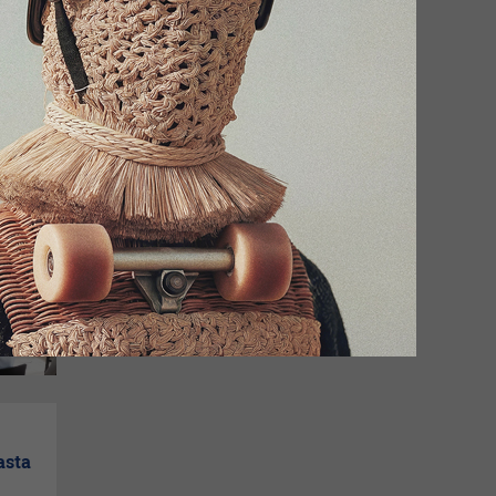
us
ie
asta