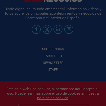
Diario digital del mundo empresarial. Información videos y
fotos sobre los principales acontecimientos y negocios de
Barcelona y el interior de España.
SUGERENCIAS
TARJETERO
NEWSLETTER
STAFF
Éste sitio web usa cookies, si permanece aquí acepta su
uso. Puede leer más sobre el uso de cookies en nuestra
Infonegocios 2026
| INFONEGOCIOS S.A. · CUIT: 30710438486 |
política de cookies
.
Políticas de Privacidad
|
Protección de datos personales
|
Editor:
Iñigo Biain