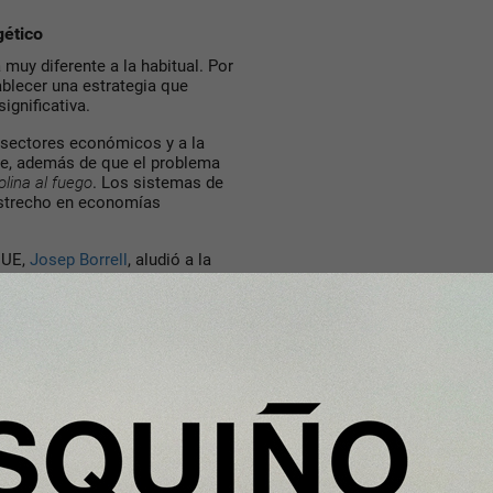
gético
muy diferente a la habitual. Por
ablecer una estrategia que
ignificativa.
 sectores económicos y a la
ae, además de que el problema
lina al fuego
. Los sistemas de
estrecho en economías
 UE,
Josep Borrell
, aludió a la
 muchos se lo tomaron a mofa.
duales tienen impactos muy
ucir la movilidad también sería
encia con el teletrabajo en
s.
 contribuye a tomar decisiones
tar, reducen la
dependencia
z de la guerra iniciada por Putin