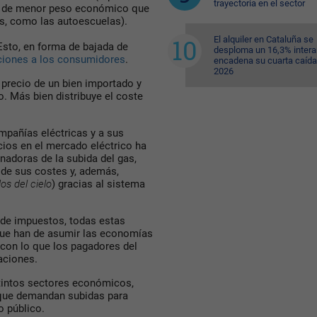
trayectoria en el sector
vos de menor peso económico que
s, como las autoescuelas).
El alquiler en Cataluña se
Esto, en forma de bajada de
desploma un 16,3% intera
ciones a los consumidores
.
encadena su cuarta caída
2026
 precio de un bien importado y
. Más bien distribuye el coste
ompañías eléctricas y a sus
ecios en el mercado eléctrico ha
nadoras de la subida del gas,
 de sus costes y, además,
os del cielo
) gracias al sistema
 de impuestos, todas estas
ue han de asumir las economías
con lo que los pagadores del
aciones.
stintos sectores económicos,
, que demandan subidas para
o público.