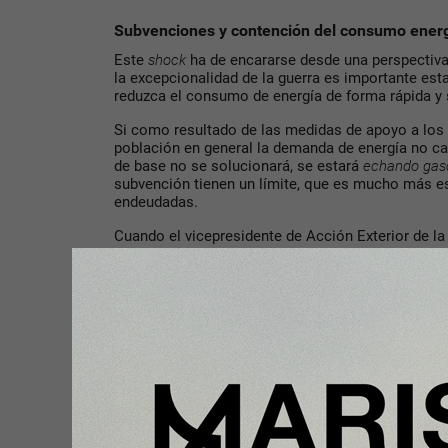
Subvenciones y contención del consumo ener
Este
shock
ha de encararse desde una perspectiva 
la excepcionalidad de la guerra es importante est
reduzca el consumo de energía de forma rápida y s
Si como resultado de las medidas de apoyo a los
población en general la demanda de energía no c
de base no se solucionará, se estará
echando gaso
subvención tienen un límite, que es mucho más 
endeudadas.
Cuando el vicepresidente de Acción Exterior de la
oportunidad de
bajar unos grados
la calefacción,
La cuestión es que estos pequeños gestos indivi
significativos en la factura energética global. Red
una medida a evaluar e implementar: ya hay experi
pandemia pero podría extenderse en otros ámbito
Alterar los precios con ayudas o subvenciones no
que, aunque suponen una cierta pérdida de bienes
energética
, cuestión que se ha revelado clave a raí
contra Ucrania.