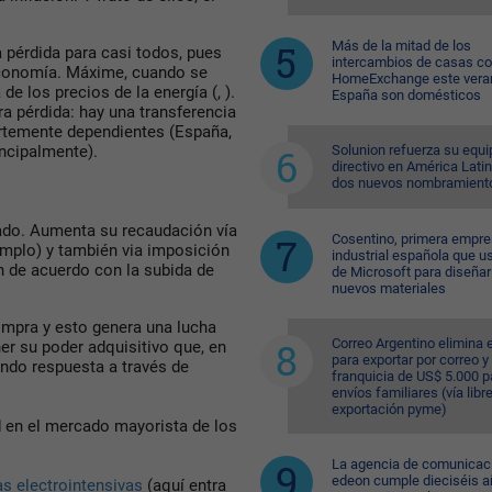
Más de la mitad de los
 pérdida para casi todos, pues
intercambios de casas c
economía. Máxime, cuando se
HomeExchange este vera
e los precios de la energía (, ).
España son domésticos
 pérdida: hay una transferencia
rtemente dependientes (España,
Solunion refuerza su equi
incipalmente).
directivo en América Lati
dos nuevos nombramient
tado. Aumenta su recaudación vía
Cosentino, primera empr
emplo) y también via imposición
industrial española que u
an de acuerdo con la subida de
de Microsoft para diseñar
nuevos materiales
ompra y esto genera una lucha
Correo Argentino elimina e
r su poder adquisitivo que, en
para exportar por correo y 
endo respuesta a través de
franquicia de US$ 5.000 p
envíos familiares (vía libre
exportación pyme)
d en el mercado mayorista de los
La agencia de comunicac
edeon cumple dieciséis a
as electrointensivas
(aquí entra