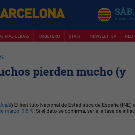
SÁB.
Agosto de 
AS MÁS LEÍDAS
TARJETERO
STAFF
NEWSLETTER
RED 
22
muchos pierden mucho (y
lcalá
)
El Instituto Nacional de Estadística de España (INE)
de marzo: 9,8 %
. Si el dato se confirma, sería la tasa de infla