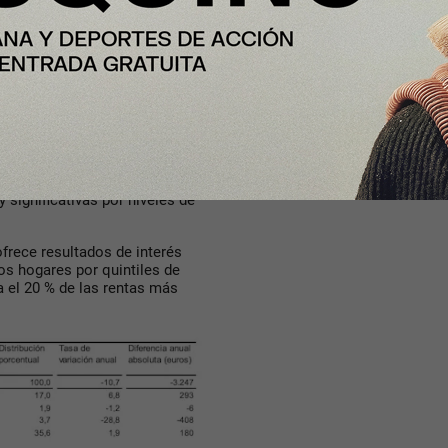
s o la reducción de impuestos)
strumentos extraordinariamente
fectos distorsionadores en la
izarse en los colectivos más
s costes de la inflación.
a e inflación
de todas las rentas por igual.
de consumo media
, no todos los
significativas por niveles de
frece resultados de interés
s hogares por quintiles de
a el 20 % de las rentas más