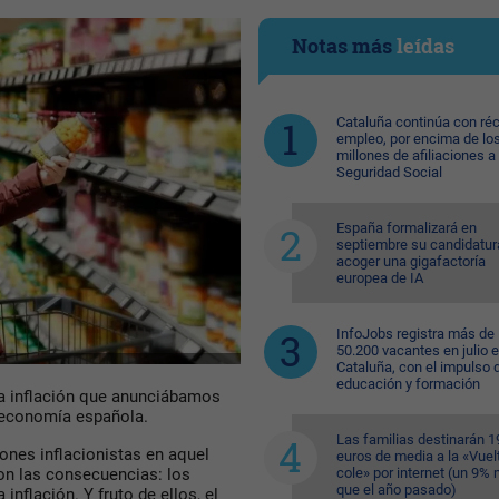
Notas más
leídas
Cataluña continúa con ré
empleo, por encima de lo
millones de afiliaciones a 
Seguridad Social
España formalizará en
septiembre su candidatur
acoger una gigafactoría
europea de IA
InfoJobs registra más de
50.200 vacantes en julio 
Cataluña, con el impulso 
educación y formación
a inflación que anunciábamos
 economía española.
Las familias destinarán 1
iones inflacionistas en aquel
euros de media a la «Vuelt
cole» por internet (un 9%
on las consecuencias: los
que el año pasado)
inflación. Y fruto de ellos, el