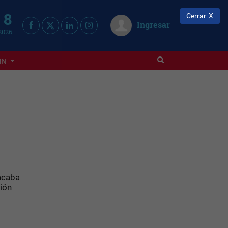
 8
Cerrar
Ingresar
2026
IN
 acaba
ción