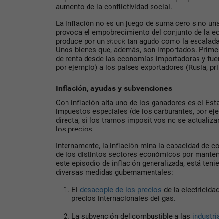
aumento de la conflictividad social.
La inflación no es un juego de suma cero sino una
provoca el empobrecimiento del conjunto de la 
produce por un
shock
tan agudo como la escalada d
Unos bienes que, además, son importados. Primera
de renta desde las economías importadoras y fue
por ejemplo) a los países exportadores (Rusia, pr
Inflación, ayudas y subvenciones
Con inflación alta uno de los ganadores es el Es
impuestos especiales (de los carburantes, por ej
directa, si los tramos impositivos no se actualiz
los precios.
Internamente, la inflación mina la capacidad de c
de los distintos sectores económicos por mantene
este episodio de inflación generalizada, está teni
diversas medidas gubernamentales:
El
desacople de los precios
de la electricida
precios internacionales del gas.
La subvención del combustible a las
industri