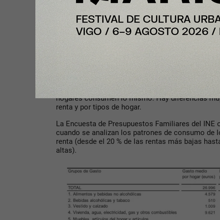
Los instrumentos de gasto (como las subvencione
deben utilizarse de manera muy selectiva. Son in
costosos para las cuentas nacionales y generan e
asignación de recursos. Por tanto, deberían focal
vulnerables, que experimentan en mayor medida lo
Energía, cesta de la compr
La inflación mina la capacidad de compra pero no 
Aunque su evolución se calcula sobre una
cesta 
hogares consumen lo mismo. Hay diferencias muy 
renta y por tipos de hogar.
La Encuesta de Presupuestos Familiares del INE o
cuando se analizan los patrones de consumo de lo
renta (desde el 20 % de las rentas más bajas hast
altas).