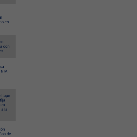
on
no en
po
na con
os
esa
sa IA
l tope
fija
ara
 a la
ión
ños de