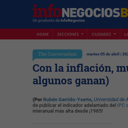
Un producto de
InfoNegocios
HOME
SECCIONES
CIUDADES
L
The Conversation
martes 05 de abril | 20
Con la inflación, 
algunos ganan)
(Por
Rubén Garrido-Yserte
,
Universidad de A
de publicar el indicador adelantado del
IPC 
interanual más alta desde ¡1985!