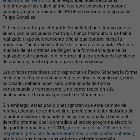
el estatus del territorio
ni la responsabilidad de España,
mientras que hay quien afirma que este anuncio no supone
cambio, ya que la traición del PSOE se remonta a la época de
Felipe González.
Si bien es cierto que el Partido Socialista hace tiempo que se
alineó con la propuesta marroquí, nunca hasta ahora se había
realizado un posicionamiento oficial que contraviniese la
tradicional “neutralidad activa” de la postura española. Por eso,
muchas de las críticas se dirigen a la forma en la que se ha
realizado este cambio, sin informar ni a los socios del gobierno
de coalición, ni a la oposición, ni a la ciudadanía.
Las críticas más tibias solo reprochan a Pedro Sánchez la forma
en la que se ha comunicado esta decisión, alegando que, dado
su calado, debería haber sido comunicada de forma
consensuada y transparente, y no como reacción a la
publicación de la misiva por parte de Marruecos.
Sin embargo, estas posiciones ignoran que este cambio de
rumbo, además de contravenir el posicionamiento histórico de
la política exterior española y las ya mencionadas bases del
derecho internacional, contradice el propio programa electoral
del partido socialista de 2019,
que en su página 286 prometía
respetar el principio de autodeterminación del pueblo saharaui
),
por lo que sus bases y sus votantes deberían también