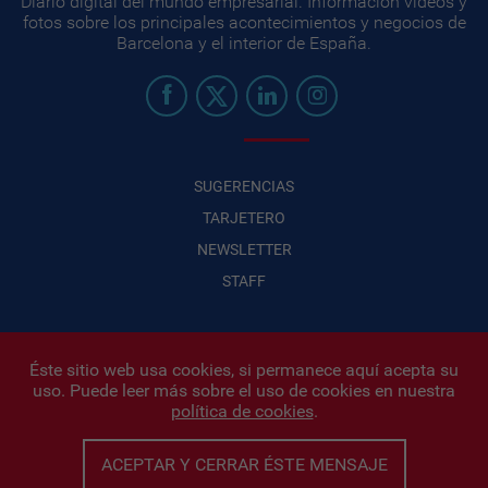
Diario digital del mundo empresarial. Información videos y
fotos sobre los principales acontecimientos y negocios de
Barcelona y el interior de España.
SUGERENCIAS
TARJETERO
NEWSLETTER
STAFF
Éste sitio web usa cookies, si permanece aquí acepta su
uso. Puede leer más sobre el uso de cookies en nuestra
Infonegocios 2026
| INFONEGOCIOS S.A. · CUIT: 30710438486 |
política de cookies
.
Políticas de Privacidad
|
Protección de datos personales
|
Editor:
Iñigo Biain
ACEPTAR Y CERRAR ÉSTE MENSAJE
Este sitio esta protegido por Google reCAPTCHA y con
Políticas de
privacidad de Google
y
Terminos del servicio
aplicados.