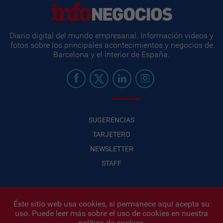
Diario digital del mundo empresarial. Información videos y
fotos sobre los principales acontecimientos y negocios de
Barcelona y el interior de España.
SUGERENCIAS
TARJETERO
NEWSLETTER
STAFF
Éste sitio web usa cookies, si permanece aquí acepta su
uso. Puede leer más sobre el uso de cookies en nuestra
Infonegocios 2026
| INFONEGOCIOS S.A. · CUIT: 30710438486 |
política de cookies
.