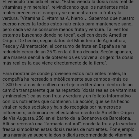
El vehículo traslada el lema: “Estás viendo la dosis más real de
vitaminas y minerales”, reivindicando que los nutrientes más
reales crecen en el campo y se encuentran en la fruta y la
verdura. “Vitamina C, vitamina A, hierro… Sabemos que nuestro
cuerpo necesita todos estos nutrientes para mantenerse sano,
pero cada vez se consume menos fruta y verdura. Tal vez los
estamos buscando donde no toca”, explican desde Ametller
Origen. De hecho, según datos del Ministerio de Agricultura,
Pesca y Alimentación, el consumo de fruta en España se ha
reducido cerca de un 25 % en la última década. Según apuntan,
una manera sencilla de obtenerlos es volver al origen: “la dosis
más real es la que viene directamente de la tierra”.
Para mostrar de dónde provienen estos nutrientes reales, la
compañía ha recreado simbólicamente sus campos -más de
1.800 hectáreas de cultivo en el eje mediterráneo- dentro de un
camión transparente que ha repartido “dosis reales de vitaminas
y minerales”: cajas con fruta y verdura y un folleto informativo
con los nutrientes que contienen. La acción, que se ha hecho
viral en redes sociales y ha sido recogida por numerosos
influencers, culminará en el establecimiento de Ametller Origen
de Via Augusta, 256, en el barrio de la Bonanova de Barcelona.
Allí se recreará una “farmacia natural”, donde la fruta y la verdura
fresca simbolizan estas dosis reales de nutrientes. Por ejemplo,
una naranja ya supera la dosis diaria recomendada de vitamina