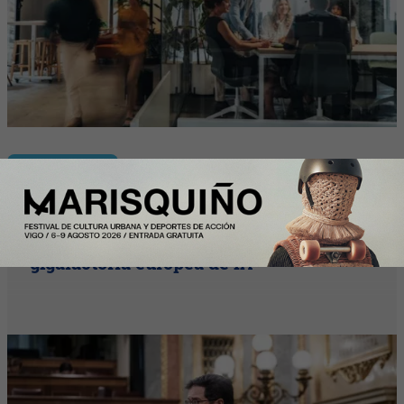
Enfoque
España formalizará en septiembre su
candidatura para acoger una
gigafactoría europea de IA