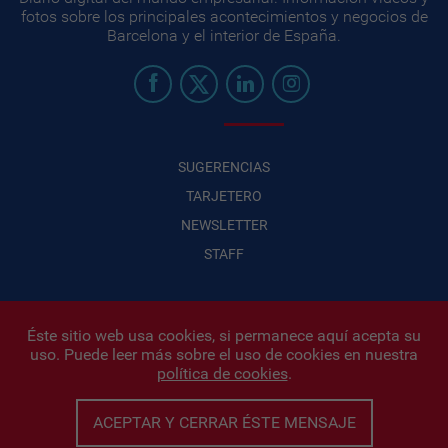
fotos sobre los principales acontecimientos y negocios de
Barcelona y el interior de España.
SUGERENCIAS
TARJETERO
NEWSLETTER
STAFF
Éste sitio web usa cookies, si permanece aquí acepta su
uso. Puede leer más sobre el uso de cookies en nuestra
Infonegocios 2026
| INFONEGOCIOS S.A. · CUIT: 30710438486 |
política de cookies
.
Políticas de Privacidad
|
Protección de datos personales
|
Editor:
Iñigo Biain
ACEPTAR Y CERRAR ÉSTE MENSAJE
Este sitio esta protegido por Google reCAPTCHA y con
Políticas de
privacidad de Google
y
Terminos del servicio
aplicados.