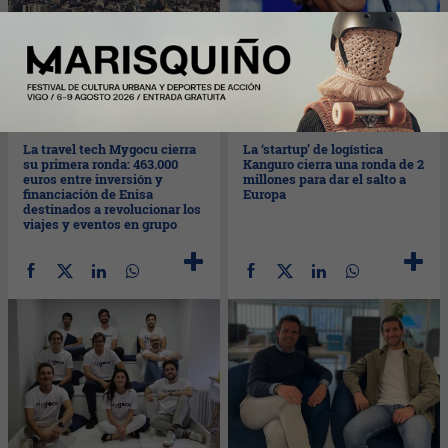
Jue
30/01/2025
Mié
29/01/2025
La travel tech Mygocu cierra
La ‘startup’ de logística
su primera ronda: 463.000
Kanguro cierra una ronda de 2
euros entre inversión y
millones para dar el salto a
financiación de Enisa
Europa
destinados a revolucionar los
viajes y eventos en grupo