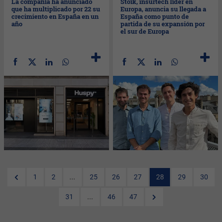
La compañía ha anunciado
Stoïk, insurtech líder en
que ha multiplicado por 22 su
Europa, anuncia su llegada a
crecimiento en España en un
España como punto de
año
partida de su expansión por
el sur de Europa
1
2
...
25
26
27
28
29
30
31
...
46
47