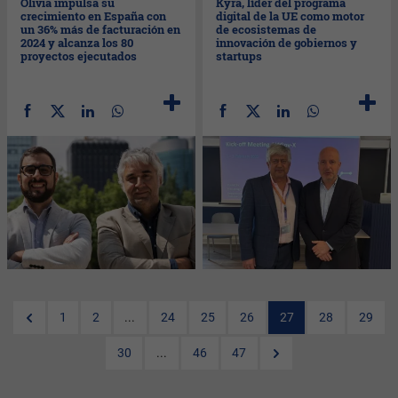
Olivia impulsa su
Kyra, líder del programa
crecimiento en España con
digital de la UE como motor
un 36% más de facturación en
de ecosistemas de
2024 y alcanza los 80
innovación de gobiernos y
proyectos ejecutados
startups
1
2
...
24
25
26
27
28
29
30
...
46
47