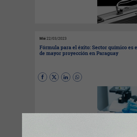
un negocio, inversionista o
propietario de una casa, es
importante asegurarse de que
los activos están protegidos
en caso de un contratiempo
imprevisto. Aquí es donde
entra en juego la protección de
activos.
Mié
22/03/2023
Fórmula para el éxito: Sector químico es e
de mayor proyección en Paraguay
La industria química es la que
ofrece el mayor potencial de
exportación según el informe
del Mapeo de nichos
productivos potenciales del
Paraguay presentado por el
Sistema Económico
Latinoamericano y del Caribe
(SELA)
. Otros de sus
resultados destacados fue la