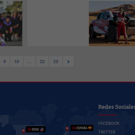
La corredora paraguaya
Andrea Lafarja
se destacó
este año tras conseguir su
mejor resultado en el
Rally
Dakar,
luego de atravesar 14
etapas y más de 8.000
kilómetros recorridos en el
desierto árabe. Y desde ayer
corre en el
SARR 2023,
conocido como el
Dakar
sudamericano.
9
10
...
22
23
Redes Sociale
FACEBOOK
TWITTER