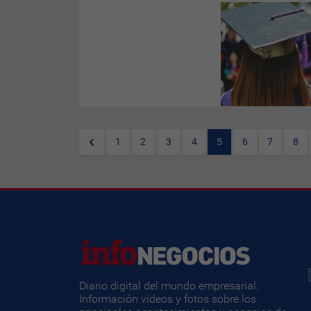
Seguir una carrera
universitaria no es gratis en
Paraguay, como no lo es en la
mayoría del resto de los
países, pero en estos existen
opciones para que un
universitario pueda solventar
sus estudios a través de un
crédito a largo plazo,
herramienta poco
aprovechada todavía por las
entidades financieras locales.
1
2
3
4
5
6
7
8
Diario digital del mundo empresarial.
Información videos y fotos sobre los