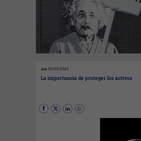
Jue
30/03/2023
La importancia de proteger los activos
(Por
Guillermo Ehreke
de
Ehreke Business Attorneys
)
La vida puede ser
impredecible. Si eres dueño de