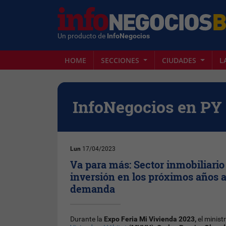
Un producto de
InfoNegocios
HOME
SECCIONES
CIUDADES
L
InfoNegocios en PY
Lun
17/04/2023
Va para más: Sector inmobiliario
inversión en los próximos años a
demanda
Durante la
Expo Feria Mi Vivienda 2023,
el minist