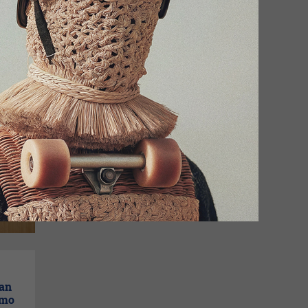
e
como
man
omo