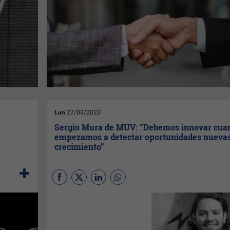
Lun
27/03/2023
Sergio Mura de MUV: ”Debemos innovar cua
empezamos a detectar oportunidades nuevas
crecimiento”
Empresarios, líderes del
sector privado y los medios de
prensa hablan
constantemente de innovar en