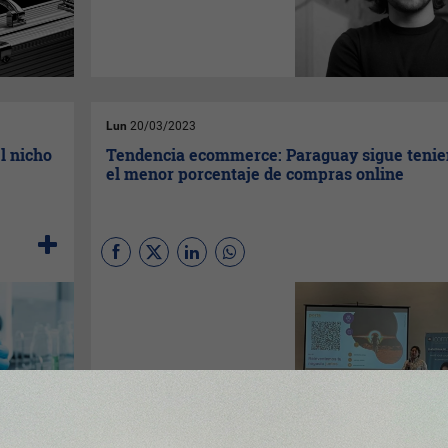
los negocios. El término
parece muy poco claro, hasta
cliché; sin embargo, existen
decisiones como implementar
tecnología, cambiar los
hábitos laborales y otros
aspectos que se enmarcan
dentro del concepto.
Lun
20/03/2023
l nicho
Tendencia ecommerce: Paraguay sigue teni
el menor porcentaje de compras online
El
eCommerce
trends: el
camino al éxito dejó
reflexiones relevantes para el
sector del comercio
electrónico. En el evento
abordaron temas referentes al
crecimiento que tuvieron
desde el inicio de la pandemia
de COVID-19, lo que dio un
indicio de que las personas