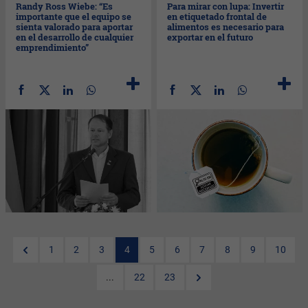
Randy Ross Wiebe: “Es
Para mirar con lupa: Invertir
importante que el equipo se
en etiquetado frontal de
sienta valorado para aportar
alimentos es necesario para
en el desarrollo de cualquier
exportar en el futuro
emprendimiento”
1
2
3
4
5
6
7
8
9
10
...
22
23