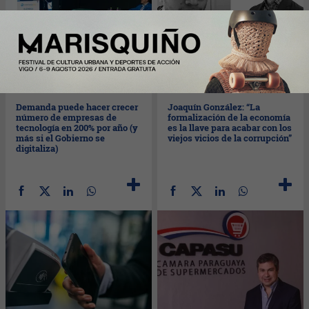
Mar
23/05/2023
Jue
11/05/2023
Demanda puede hacer crecer
Joaquín González: “La
número de empresas de
formalización de la economía
tecnología en 200% por año (y
es la llave para acabar con los
más si el Gobierno se
viejos vicios de la corrupción”
digitaliza)