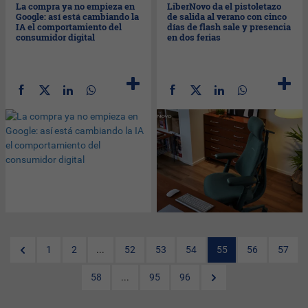
La compra ya no empieza en
LiberNovo da el pistoletazo
Google: así está cambiando la
de salida al verano con cinco
IA el comportamiento del
días de flash sale y presencia
consumidor digital
en dos ferias
1
2
...
52
53
54
55
56
57
58
...
95
96