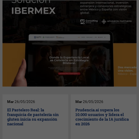
Mar
26/05/2026
Mar
26/05/2026
El Pastelero Real: la
Prudencia.ai supera los
franquicia de pastelería sin
10.000 usuarios y lidera el
gluten inicia su expansión
crecimiento de la IA jurídica
nacional
en 2026