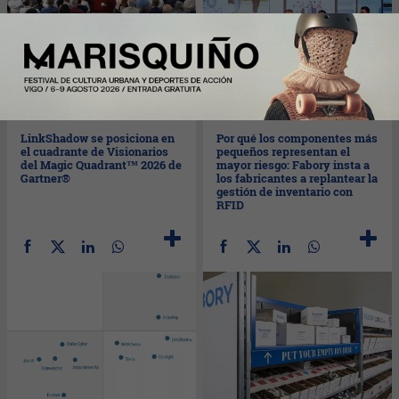
Lun
25/05/2026
Lun
25/05/2026
LinkShadow se posiciona en
Por qué los componentes más
el cuadrante de Visionarios
pequeños representan el
del Magic Quadrant™ 2026 de
mayor riesgo: Fabory insta a
Gartner®
los fabricantes a replantear la
gestión de inventario con
RFID