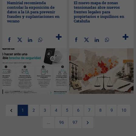
Namirial recomienda
El nuevo mapa de zonas
controlar la exposición de
tensionadas abre nuevos
datos a la IA para prevenir
frentes legales para
fraudes y suplantaciones en
propietarios e inquilinos en
verano
Cataluña
1
2
3
4
5
6
7
8
9
10
...
96
97