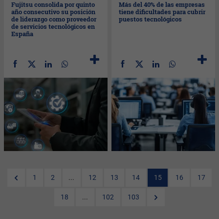
Fujitsu consolida por quinto
Más del 40% de las empresas
año consecutivo su posición
tiene dificultades para cubrir
de liderazgo como proveedor
puestos tecnológicos
de servicios tecnológicos en
España
1
2
...
12
13
14
15
16
17
18
...
102
103