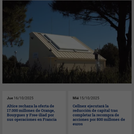
Jue
16/10/2025
Mié
15/10/2025
Altice rechaza la oferta de
Cellnex ejecutará la
17.000 millones de Orange,
reducción de capital tras
Bouygues y Free-iliad por
completar la recompra de
sus operaciones en Francia
acciones por 800 millones de
euros