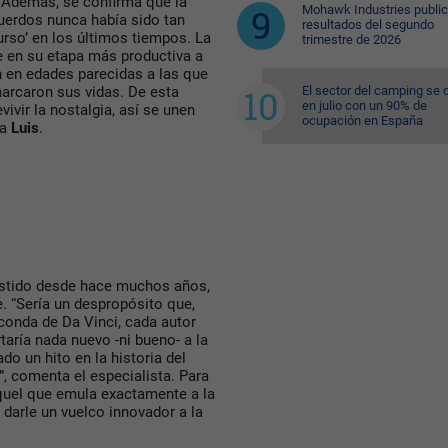
 Además, se confirma que la
Mohawk Industries public
cuerdos nunca había sido tan
resultados del segundo
urso’ en los últimos tiempos. La
trimestre de 2026
e en su etapa más productiva a
 en edades parecidas a las que
El sector del camping se 
marcaron sus vidas. De esta
en julio con un 90% de
vivir la nostalgia, así se unen
ocupación en España
ca
Luis
.
istido desde hace muchos años,
. “Sería un despropósito que,
conda de Da Vinci, cada autor
taría nada nuevo -ni bueno- a la
o un hito en la historia del
”, comenta el especialista. Para
quel que emula exactamente a la
 darle un vuelco innovador a la