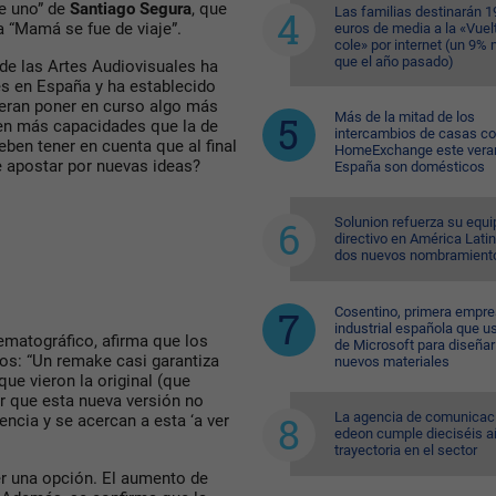
e uno” de
Santiago Segura
, que
Las familias destinarán 1
a “Mamá se fue de viaje”.
euros de media a la «Vuelt
cole» por internet (un 9%
que el año pasado)
 de las Artes Audiovisuales ha
les en España y ha establecido
ieran poner en curso algo más
Más de la mitad de los
en más capacidades que la de
intercambios de casas c
ben tener en cuenta que al final
HomeExchange este vera
e apostar por nuevas ideas?
España son domésticos
Solunion refuerza su equi
directivo en América Lati
dos nuevos nombramient
Cosentino, primera empr
industrial española que u
inematográfico, afirma que los
de Microsoft para diseñar
ros: “Un remake casi garantiza
nuevos materiales
que vieron la original (que
ar que esta nueva versión no
La agencia de comunicac
ncia y se acercan a esta ‘a ver
edeon cumple dieciséis a
trayectoria en el sector
ser una opción. El aumento de