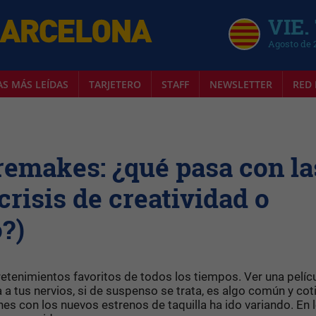
VIE.
Agosto de 
AS MÁS LEÍDAS
TARJETERO
STAFF
NEWSLETTER
RED 
 remakes: ¿qué pasa con la
crisis de creatividad o
o?)
ntretenimientos favoritos de todos los tiempos. Ver una pelíc
ba a tus nervios, si de suspenso se trata, es algo común y cot
nes con los nuevos estrenos de taquilla ha ido variando. En 