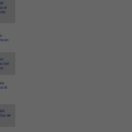
98
a al
 más
on
no en
po
na con
os
esa
sa IA
ión
ños de