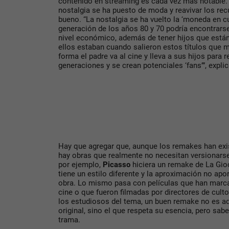
contenido en streaming es cada vez más notable.
nostalgia se ha puesto de moda y reavivar los re
bueno. “La nostalgia se ha vuelto la ‘moneda en c
generación de los años 80 y 70 podría encontrars
nivel económico, además de tener hijos que están
ellos estaban cuando salieron estos títulos que 
forma el padre va al cine y lleva a sus hijos para re
generaciones y se crean potenciales ‘fans’”, expli
Hay que agregar que, aunque los remakes han ex
hay obras que realmente no necesitan versionarse
por ejemplo,
Picasso
hiciera un remake de La Gio
tiene un estilo diferente y la aproximación no apor
obra. Lo mismo pasa con películas que han marcad
cine o que fueron filmadas por directores de culto
los estudiosos del tema, un buen remake no es a
original, sino el que respeta su esencia, pero sabe
trama.