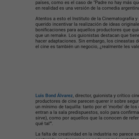
países, como es el caso de “Padre no hay más qu
en realidad es una versión de la comedia argentin
Atentos a esto el Instituto de la Cinematografía y
querido incentivar la realización de ideas origina
bonificaciones para aquellos productores que qu
que un remake. Los guionistas destacan que tien
hacer adaptaciones. Sin embargo, los cineastas de
el cine es también un negocio, ¿realmente les val
Luis Bond Álvarez
, director, guionista y crítico c
productores de cine parecen querer ir sobre segu
un mínimo de taquilla: tanto por el ‘morbo’ de los 
entran a la sala predispuestos, solo para confirm
sirve), como por aquellos que la conocen de refere
qué tal’”.
La falta de creatividad en la industria no parece 