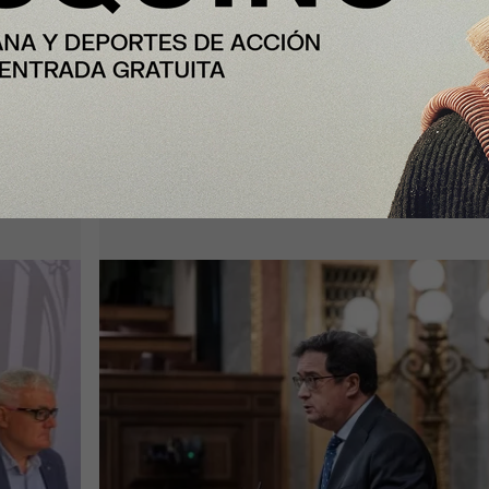
Enfoque
España formalizará en septiembre 
lones
candidatura para acoger una
cial
gigafactoría europea de IA