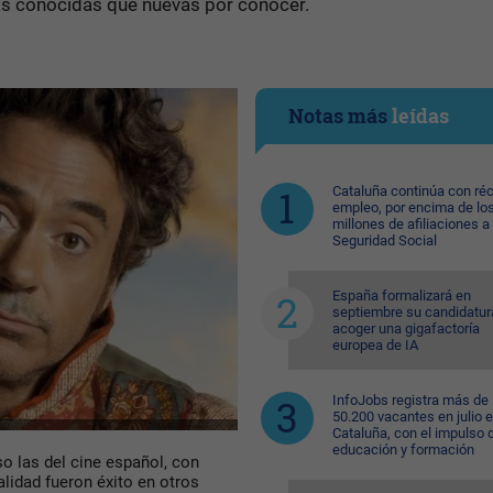
jas conocidas que nuevas por conocer.
Notas más
leídas
Cataluña continúa con ré
empleo, por encima de lo
millones de afiliaciones a 
Seguridad Social
España formalizará en
septiembre su candidatur
acoger una gigafactoría
europea de IA
InfoJobs registra más de
50.200 vacantes en julio 
Cataluña, con el impulso 
educación y formación
so las del cine español, con
lidad fueron éxito en otros