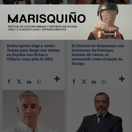
Mié
13/09/2023
Mar
12/09/2023
BeDisruptive elige a Javier
El Director de Relaciones con
Tomás para dirigir sus ventas
Inversores de Prosegur,
en España tras fichar a
Antonio de Cárcer, es
Villacís como jefa de RRII
reconocido como el mejor de
Europa