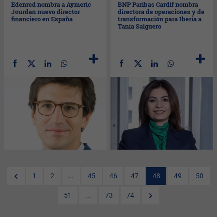
Edenred nombra a Aymeric
BNP Paribas Cardif nombra
Jourdan nuevo director
directora de operaciones y de
financiero en España
transformación para Iberia a
Tania Salguero
1
2
...
45
46
47
48
49
50
51
...
73
74