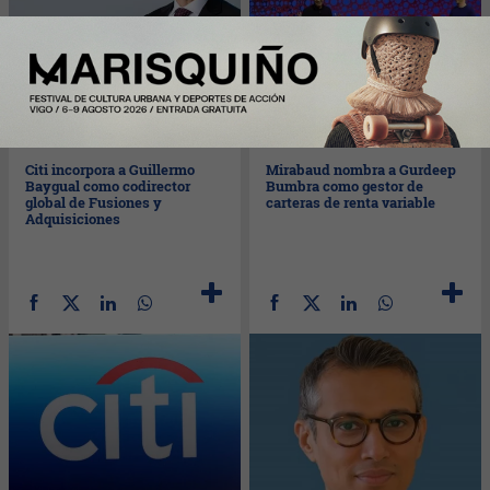
Lun
11/08/2025
Vie
08/08/2025
Citi incorpora a Guillermo
Mirabaud nombra a Gurdeep
Baygual como codirector
Bumbra como gestor de
global de Fusiones y
carteras de renta variable
Adquisiciones