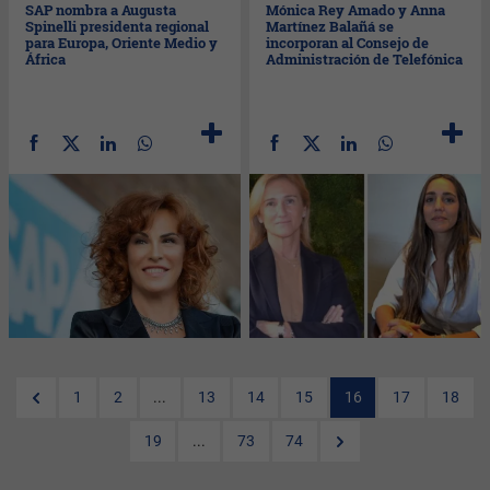
SAP nombra a Augusta
Mónica Rey Amado y Anna
Spinelli presidenta regional
Martínez Balañá se
para Europa, Oriente Medio y
incorporan al Consejo de
África
Administración de Telefónica
1
2
...
13
14
15
16
17
18
19
...
73
74