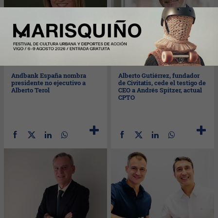
Mar
06/01/2026
Mar
23/12/2025
Andbank España nombra
Alberto Gutiérrez, fundador
presidente no ejecutivo a
de Civitatis, cede el testigo de
Alberto Terol
CEO a Andrés Spitzer, actual
CPTO