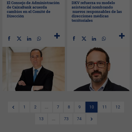
El Consejo de Administración
DKV refuerza su modelo
de CaixaBank acuerda
asistencial nombrando
cambios en el Comité de
nuevos responsables de las
Dirección
direcciones médicas
territoriales
1
2
...
7
8
9
10
11
12
13
...
73
74