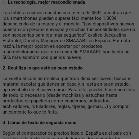
1. La tecnología, mejor reacondicionada
Las tabletas nuevas cuestan una media de 350€, mientras que
los smartphones pueden superar fácilmente los 1.000€
dependiendo de la marca y el modelo. “Los dispositivos nuevos
cuentan con precios elevados y muchas funcionalidades que no
son necesarias para los más pequeños”, explica
Jacqueline
Pistoulet, Country Manager de SMAAART en España
. Por esta
razón, la mejor opción es apostar por productos
reacondicionados que, en el caso de SMAAART, son hasta un
50% más económicos que los nuevos.
2. Reutiliza lo que esté en buen estado
La vuelta al cole no implica que todo deba ser nuevo: busca el
material escolar que tienes en casa y, si está en buen estado,
aprovéchalo en el nuevo curso. Para ello, puedes hacer una lista
de todo lo necesario (desde mochilas y estuches hasta
productos de papelería como cuadernos, bolígrafos,
archivadores, rotuladores, reglas, tijeras, gomas…) y comprar
únicamente lo que te falta.
3. Libros de texto de segunda mano
Según el
comparador de precios Idealo
, España es el país con
los libros de texto más caros de Europa. En concreto, los