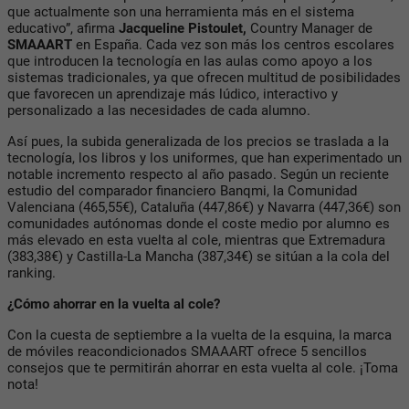
que actualmente son una herramienta más en el sistema
educativo”, afirma
Jacqueline Pistoulet,
Country Manager de
SMAAART
en España
. Cada vez son más los centros escolares
que introducen la tecnología en las aulas como apoyo a los
sistemas tradicionales, ya que ofrecen multitud de posibilidades
que favorecen un aprendizaje más lúdico, interactivo y
personalizado a las necesidades de cada alumno.
Así pues, la subida generalizada de los precios se traslada a la
tecnología, los libros y los uniformes, que han experimentado un
notable incremento respecto al año pasado. Según un reciente
estudio del
comparador financiero Banqmi,
la Comunidad
Valenciana (465,55€), Cataluña (447,86€) y Navarra (447,36€) son
comunidades autónomas donde el coste medio por alumno es
más elevado en esta vuelta al cole, mientras que Extremadura
(383,38€) y Castilla-La Mancha (387,34€) se sitúan a la cola del
ranking.
¿Cómo ahorrar en la vuelta al cole?
Con la cuesta de septiembre a la vuelta de la esquina, la marca
de móviles reacondicionados SMAAART ofrece 5 sencillos
consejos que te permitirán ahorrar en esta vuelta al cole. ¡Toma
nota!