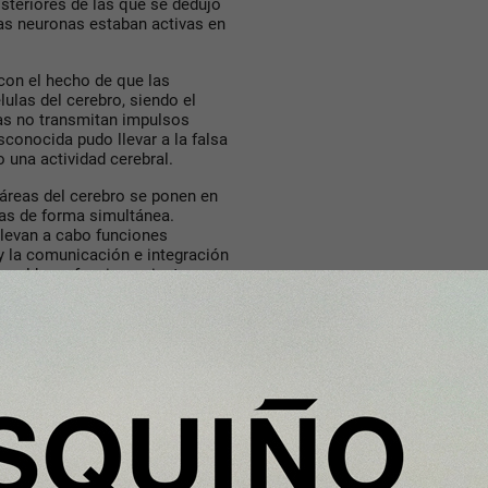
steriores de las que se dedujo
las neuronas estaban activas en
 con el hecho de que las
ulas del cerebro, siendo el
mas no transmitan impulsos
sconocida pudo llevar a la falsa
 una actividad cerebral.
 áreas del cerebro se ponen en
as de forma simultánea.
llevan a cabo funciones
y la comunicación e integración
ara el buen funcionamiento
s todo el tiempo? La respuesta
nto las redes neurales y las
emisferio predominante
separación entre hemisferio
mación entre ambos es continua a