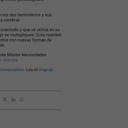
n los dos hemisferios y sus
a cerebral.
conectado y que se utiliza en su
je se multipliquen. Esta realidad
mentar con nuevas formas de
le.
ente Máster Necesidades
e Valencia
Conversation
. Lea el
original
.