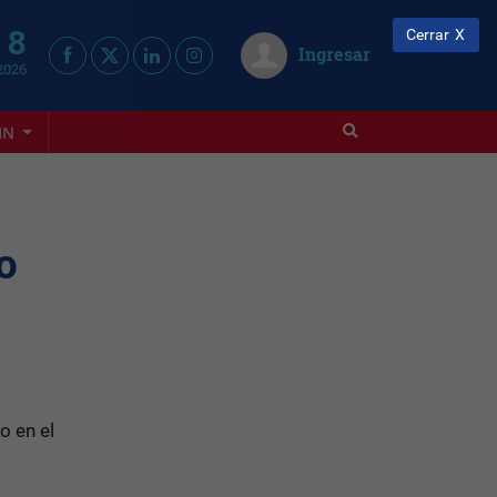
 8
Cerrar
Ingresar
2026
IN
o
o en el