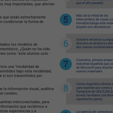
que el año pasado)
nes muy importantes, que afectan
Más de la mitad de los
os que están estrechamente
intercambios de casas c
n condicionar la forma de
HomeExchange este vera
España son domésticos
Solunion refuerza su equi
directivo en América Lati
ptados los modelos de
dos nuevos nombramient
 cenestésico. ¿Quién no ha oído
iones como “este alumno solo
Cosentino, primera empr
industrial española que u
emos una “modalidad de
de Microsoft para diseñar
ansmitidos bajo esta modalidad,
nuevos materiales
e si son transmitidos por
Correo Argentino elimina e
para exportar por correo y 
e la información visual, auditiva
franquicia de US$ 5.000 p
el cerebro.
envíos familiares (vía libre
exportación pyme)
uentran interconectadas, para
información que recibimos a
stras experiencias y a
La agencia de comunicac