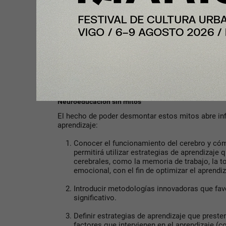
través del cuerpo calloso.
Basándonos en los
últimos estudios
, los hemisfe
manera separada en las tareas que implican un e
trabajan de forma conjunta ya que el cerebro es 
Algunas tareas como el reconocimiento facial o e
predominante en el hemisferio izquierdo, pero e
hemisferios trabajen de forma simultánea para l
de la información.
Neuroeducación sin mitos
El hecho de poder desmontar estos mitos abre infi
aprendizaje:
Conocer el funcionamiento del cerebro y có
permitirá utilizar estrategias de aprendizaje
cerebrales, como la memoria de trabajo, la t
emocional, con el fin de optimizar el aprendiz
Introducir metodologías innovadoras que fav
significativo.
Definir estrategias de aprendizaje que preste
factores que intervienen en el aprendizaje (c