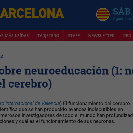
SÁB.
Agosto de 
AS MÁS LEÍDAS
TARJETERO
STAFF
NEWSLETTER
RED 
22
sobre neuroeducación (1: n
l cerebro)
ad Internacional de Valencia
) El funcionamiento del cerebro
ientífica que se han producido avances indiscutibles en
umerosos investigadores de todo el mundo han profundizad
exiones y cuál es el funcionamiento de sus neuronas.