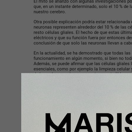
El mito se afianzó con algunas investigaciones po
que, en un instante determinado, solo el 10 % de 
nuestro cerebro.
Otra posible explicación podría estar relacionada
neuronas representen alrededor del 10 % de las cél
resto células gliales. El hecho de que estas últi
eléctricos y que su función fuera por entonces de
conclusión de que solo las neuronas llevan a cabo
En la actualidad, se ha demostrado que todas las
funcionamiento en algún momento, si bien no tod
Además, se puede afirmar que las células gliales 
esenciales, como por ejemplo la limpieza celular 
de las redes neurales, que son imprescindibles p
cerebral.
¿Es necesario que todas estas redes estén activa
es no. Cada actividad mental pone en funcionamie
áreas del cerebro necesarias para su realización.
3. Es recomendable guiar el aprendizaje según el h
Desde un punto de vista fisiológico no existe la 
izquierdo y el derecho. La transferencia de infor