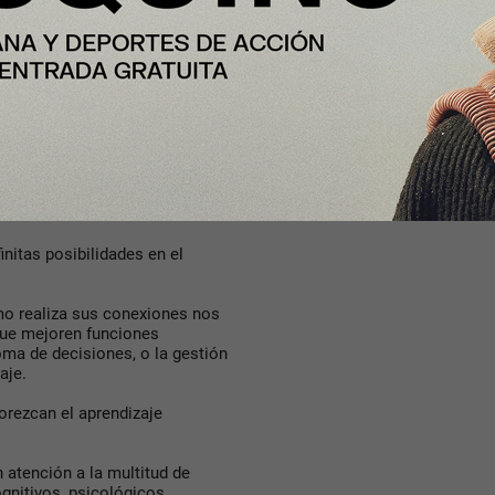
rios del cerebro no trabajan de
sfuerzo cognitivo. Ambos
un sistema altamente integrado.
l lenguaje se realizan de modo
s imprescindible que ambos
ograr un adecuado procesamiento
nitas posibilidades en el
mo realiza sus conexiones nos
 que mejoren funciones
oma de decisiones, o la gestión
aje.
orezcan el aprendizaje
n atención a la multitud de
ognitivos, psicológicos,