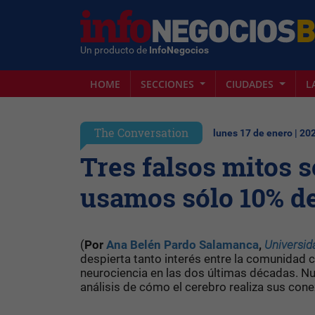
Un producto de
InfoNegocios
HOME
SECCIONES
CIUDADES
L
The Conversation
lunes 17 de enero | 20
Tres falsos mitos 
usamos sólo 10% de
(
Por
Ana Belén Pardo Salamanca
,
Universid
despierta tanto interés entre la comunidad c
neurociencia en las dos últimas décadas. N
análisis de cómo el cerebro realiza sus con