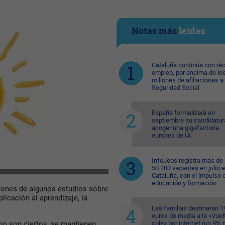
Notas más
leídas
Cataluña continúa con ré
empleo, por encima de lo
millones de afiliaciones a 
Seguridad Social
España formalizará en
septiembre su candidatur
acoger una gigafactoría
europea de IA
InfoJobs registra más de
50.200 vacantes en julio 
Cataluña, con el impulso 
educación y formación
siones de algunos estudios sobre
icación al aprendizaje, la
Las familias destinarán 1
euros de media a la «Vuelt
cole» por internet (un 9%
o son ciertos, se mantienen