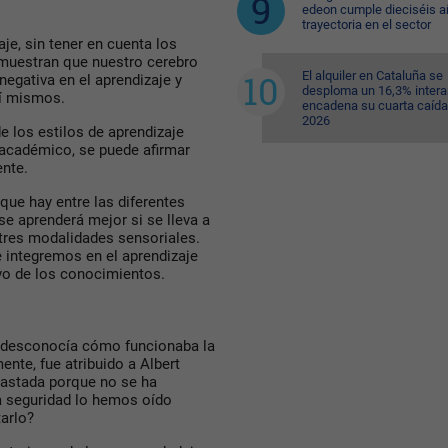
edeon cumple dieciséis a
trayectoria en el sector
je, sin tener en cuenta los
emuestran que nuestro cerebro
El alquiler en Cataluña se
negativa en el aprendizaje y
desploma un 16,3% intera
sí mismos.
encadena su cuarta caída
2026
e los estilos de aprendizaje
o académico, se puede afirmar
ente.
ue hay entre las diferentes
 se aprenderá mejor si se lleva a
tres modalidades sensoriales.
 integremos en el aprendizaje
ivo de los conocimientos.
se desconocía cómo funcionaba la
ente, fue atribuido a Albert
trastada porque no se ha
a seguridad lo hemos oído
arlo?