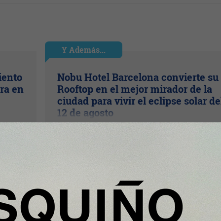
Y Además...
iento
Nobu Hotel Barcelona convierte su
ra en
Rooftop en el mejor mirador de la
ciudad para vivir el eclipse solar de
12 de agosto