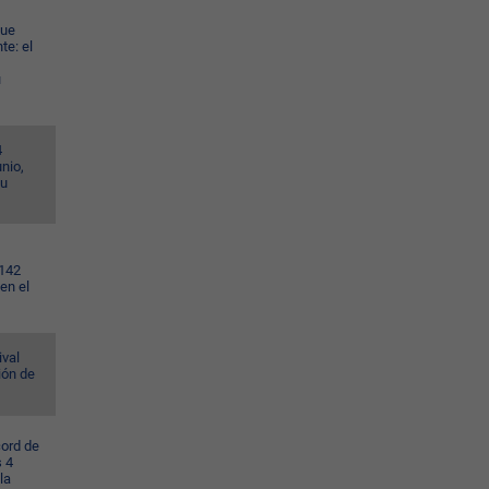
gue
te: el
u
4
nio,
su
.142
en el
ival
ión de
cord de
s 4
la