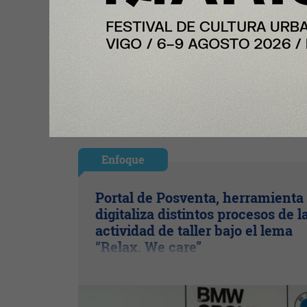
Enfoque
Portal de Posventa, herramienta
digitaliza distintos procesos de l
actividad de taller bajo el lema
“Relax. We care”