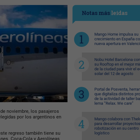
Notas más
leídas
Mango Home impulsa su
crecimiento en España c
nueva apertura en Valenc
Nobu Hotel Barcelona con
su Rooftop en el mejor mi
de la ciudad para vivir el 
solar del 12 de agosto
Portal de Posventa, herra
que digitaliza distintos p
de la actividad de taller ba
lema “Relax. We care”
sde noviembre, los pasajeros
legidas por los argentinos en
Mango colabora con Thek
para desarrollar proyecto
robotización en su centro
este regreso también tiene su
logístico
ones. Coca-Cola y Aerolíneas