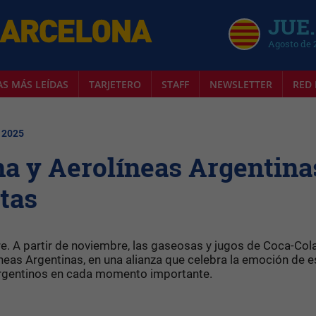
JUE.
Agosto de 
AS MÁS LEÍDAS
TARJETERO
STAFF
NEWSLETTER
RED 
| 2025
a y Aerolíneas Argentina
ntas
re. A partir de noviembre, las gaseosas y jugos de Coca-Col
íneas Argentinas, en una alianza que celebra la emoción de e
argentinos en cada momento importante.