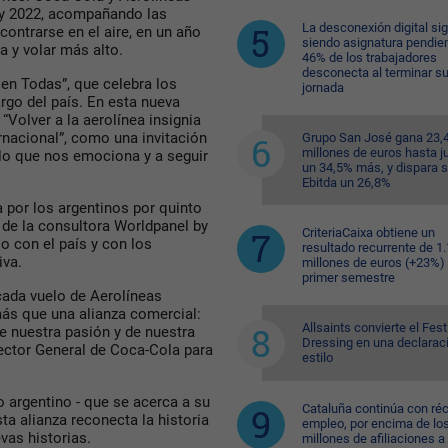
 y 2022, acompañando las
La desconexión digital si
contrarse en el aire, en un año
siendo asignatura pendien
ra y volar más alto.
46% de los trabajadores
desconecta al terminar s
 en Todas”, que celebra los
jornada
rgo del país. En esta nueva
 “Volver a la aerolínea insignia
ernacional”, como una invitación
Grupo San José gana 23,
millones de euros hasta ju
 lo que nos emociona y a seguir
un 34,5% más, y dispara 
Ebitda un 26,8%
a por los argentinos por quinto
 de la consultora Worldpanel by
CriteriaCaixa obtiene un
con el país y con los
resultado recurrente de 1
iva.
millones de euros (+23%) 
primer semestre
 cada vuelo de Aerolíneas
ás que una alianza comercial:
Allsaints convierte el Fest
e nuestra pasión y de nuestra
Dressing en una declarac
rector General de Coca-Cola para
estilo
o argentino - que se acerca a su
Cataluña continúa con ré
ta alianza reconecta la historia
empleo, por encima de lo
evas historias.
millones de afiliaciones a 