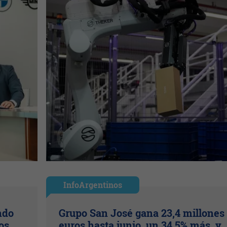
InfoArgentinos
ndo
Grupo San José gana 23,4 millones
os
euros hasta junio, un 34,5% más, y