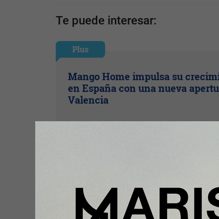
Te puede interesar:
Plus
Mango Home impulsa su crecim
en España con una nueva apertu
Valencia