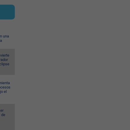
on una
ia
vierte
rador
eclipse
mienta
rocesos
jo el
er
s de