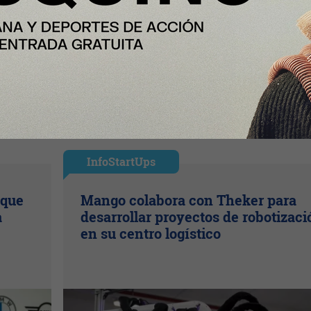
InfoStartUps
 que
Mango colabora con Theker para
a
desarrollar proyectos de robotizaci
en su centro logístico