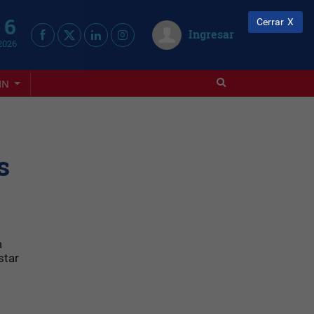
 6
Cerrar
Ingresar
2026
IN
s
a
star