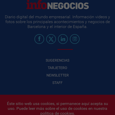
Diario digital del mundo empresarial. Información videos y
fotos sobre los principales acontecimientos y negocios de
Barcelona y el interior de España.
SUGERENCIAS
TARJETERO
NEWSLETTER
STAFF
Éste sitio web usa cookies, si permanece aquí acepta su
uso. Puede leer más sobre el uso de cookies en nuestra
Infonegocios 2026
| INFONEGOCIOS S.A. · CUIT: 30710438486 |
política de cookies
.