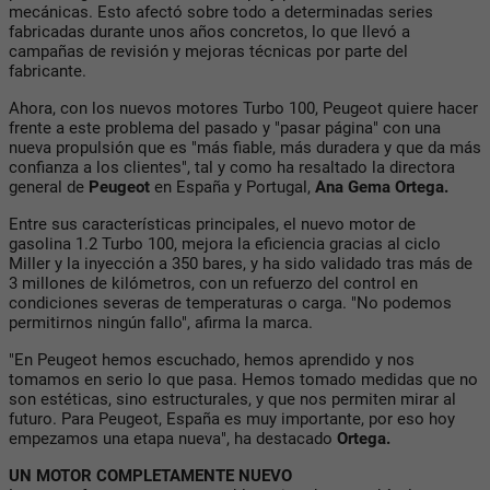
mecánicas. Esto afectó sobre todo a determinadas series
fabricadas durante unos años concretos, lo que llevó a
campañas de revisión y mejoras técnicas por parte del
fabricante.
Ahora, con los nuevos motores Turbo 100, Peugeot quiere hacer
frente a este problema del pasado y "pasar página" con una
nueva propulsión que es "más fiable, más duradera y que da más
confianza a los clientes", tal y como ha resaltado la directora
general de
Peugeot
en España y Portugal,
Ana Gema Ortega.
Entre sus características principales, el nuevo motor de
gasolina 1.2 Turbo 100, mejora la eficiencia gracias al ciclo
Miller y la inyección a 350 bares, y ha sido validado tras más de
3 millones de kilómetros, con un refuerzo del control en
condiciones severas de temperaturas o carga. "No podemos
permitirnos ningún fallo", afirma la marca.
"En Peugeot hemos escuchado, hemos aprendido y nos
tomamos en serio lo que pasa. Hemos tomado medidas que no
son estéticas, sino estructurales, y que nos permiten mirar al
futuro. Para Peugeot, España es muy importante, por eso hoy
empezamos una etapa nueva", ha destacado
Ortega.
UN MOTOR COMPLETAMENTE NUEVO