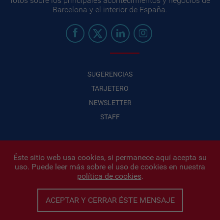
fotos sobre los principales acontecimientos y negocios de
Barcelona y el interior de España.
SUGERENCIAS
TARJETERO
NEWSLETTER
STAFF
Éste sitio web usa cookies, si permanece aquí acepta su
uso. Puede leer más sobre el uso de cookies en nuestra
Infonegocios 2026
| INFONEGOCIOS S.A. · CUIT: 30710438486 |
política de cookies
.
Políticas de Privacidad
|
Protección de datos personales
|
Editor:
Iñigo Biain
ACEPTAR Y CERRAR ÉSTE MENSAJE
Este sitio esta protegido por Google reCAPTCHA y con
Políticas de
privacidad de Google
y
Terminos del servicio
aplicados.