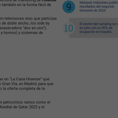
irectora de marketing de
Hisense
Mohawk Industries public
o también en la forma fácil de
resultados del segundo
trimestre de 2026
n televisores sino que participa
s de doble ancho, los side by
El sector del camping se 
lavasecadora “dos en uno”),
en julio con un 90% de
ocupación en España
s y hornos) y sistemas de
as en “La Casa Hisense” que
 Gran Vía, en Madrid, para que
 la oferta completa de la
n patrocinios varios como el
undial de Qatar 2022 y el