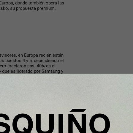
 Europa, donde también opera las
 Asko, su propuesta premium.
evisores, en Europa recién están
s puestos 4 y 5, dependiendo el
ero crecieron casi 40% en el
o que es liderado por Samsung y
s del sector, los acuerdos de
ativo de televisores a las
Prime Video y próximamente