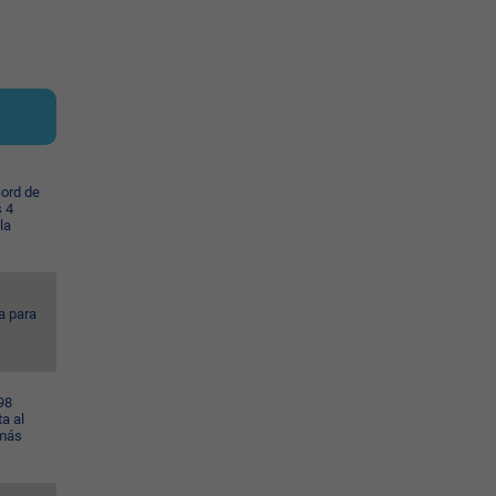
cord de
s 4
la
a para
98
a al
 más