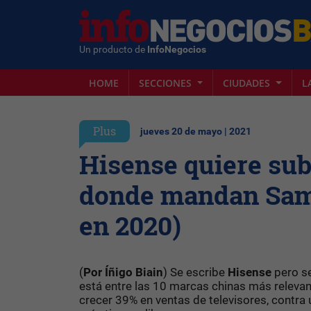
Un producto de
InfoNegocios
HOME
SECCIONES
CIUDADES
L
Plus
jueves 20 de mayo | 2021
Hisense quiere subi
donde mandan Sams
en 2020)
(
Por Íñigo Biain
) Se escribe
Hisense
pero se
está entre las 10 marcas chinas más releva
crecer 39% en ventas de televisores, contr