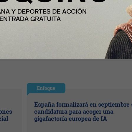
Enfoque
España formalizará en septiembre 
lones
candidatura para acoger una
cial
gigafactoría europea de IA