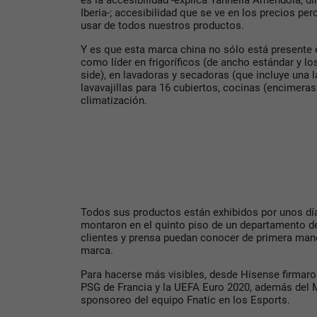
es la accesibilidad -explica Yannella Amendola, d
Iberia-; accesibilidad que se ve en los precios per
usar de todos nuestros productos.
Y es que esta marca china no sólo está presente e
como líder en frigoríficos (de ancho estándar y lo
side), en lavadoras y secadoras (que incluye una 
lavavajillas para 16 cubiertos, cocinas (encimera
climatización.
Todos sus productos están exhibidos por unos dí
montaron en el quinto piso de un departamento de
clientes y prensa puedan conocer de primera mano
marca.
Para hacerse más visibles, desde Hisense firmaro
PSG de Francia y la UEFA Euro 2020, además del M
sponsoreo del equipo Fnatic en los Esports.