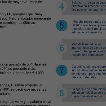
o los de mayor volumen de
Solunion refuerza su equi
directivo en América Lati
dos nuevos nombramient
ng
y
LG
, mientras que
Sony
sado. Pero el jugador emergente
InfoJobs registra más de
ue combina las últimas
50.200 vacantes en julio 
ble”.
Cataluña, con el impulso 
educación y formación
Más de la mitad de los
intercambios de casas c
HomeExchange este vera
España son domésticos
ara un aparato de 55”,
Hisense
Cosentino, primera empr
e 75”; su producto más
industrial española que u
iniled que ronda los € 4.000
de Microsoft para diseñar
nuevos materiales
randes,
Hisense
propone un
La agencia de comunicac
e 100”, es decir que necesitas
edeon cumple dieciséis a
ontarlo.
trayectoria en el sector
ones de valor y la palabra clave