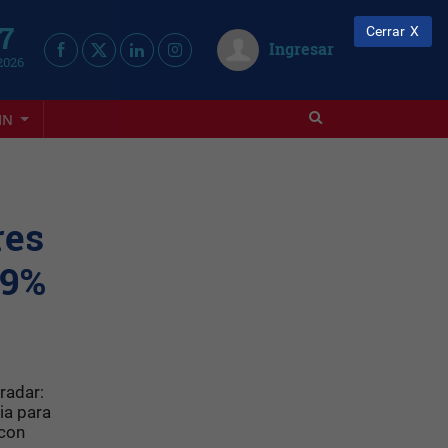
 7
Cerrar
Ingresar
2026
IN
res
39%
radar:
ia para
 con