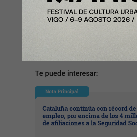
Tu opinión enriquece este artículo:
Ingresar con Google
Te puede interesar:
Nota Principal
Cataluña continúa con récord de
empleo, por encima de los 4 mil
de afiliaciones a la Seguridad So