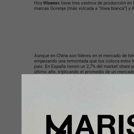
Hoy
Hisens
e tiene tres centros de producción en
marcas Gorenje (más volcada a “línea blanca”) y
Aunque en China son líderes en el mercado de tel
empezando una remontada que los coloca entre lo
país. En España tienen un 2,7% del market share p
último año, triplicando el promedio de un mercad
LG.
Presentes en las principales cadenas de minorista
Hisense
les permiten subir su propio sistema oper
principales plataformas como Netflix, Movistar, 
Disney+ y Apple TV.
Compartir con tus amigos de