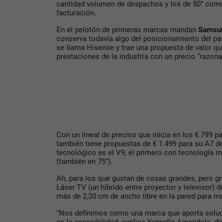
cantidad volumen de despachos y los de 50” com
facturación.
En el pelotón de primeras marcas mandan
Samsu
conserva todavía algo del posicionamiento del pa
se llama Hisense y trae una propuesta de valor q
prestaciones de la industria con un precio “razona
Con un lineal de precios que inicia en los € 799 p
también tiene propuestas de € 1.499 para su A7 d
tecnológico es el V9, el primero con tecnología m
(también en 75”).
Ah, para los que gustan de cosas grandes, pero g
Láser TV (un híbrido entre proyector y televisor) d
más de 2,20 cm de ancho libre en la pared para m
“Nos definimos como una marca que aporta soluci