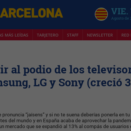
VIE.
Agosto de 
AS MÁS LEÍDAS
TARJETERO
STAFF
NEWSLETTER
RED 
r al podio de los televiso
ung, LG y Sony (creció 
 pronuncia “jaísens” y si no te suena deberías ponerla en tu 
ntes del mundo y en España acaba de aprovechar la pandem
a un mercado que se expandió al 13% al compás de usuarios