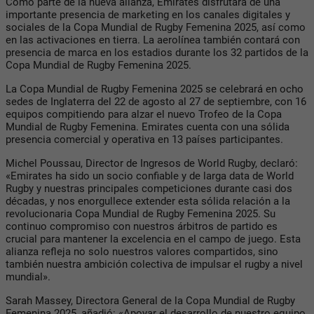
Como parte de la nueva alianza, Emirates disfrutará de una
importante presencia de marketing en los canales digitales y
sociales de la Copa Mundial de Rugby Femenina 2025, así como
en las activaciones en tierra. La aerolínea también contará con
presencia de marca en los estadios durante los 32 partidos de la
Copa Mundial de Rugby Femenina 2025.
La Copa Mundial de Rugby Femenina 2025 se celebrará en ocho
sedes de Inglaterra del 22 de agosto al 27 de septiembre, con 16
equipos compitiendo para alzar el nuevo Trofeo de la Copa
Mundial de Rugby Femenina. Emirates cuenta con una sólida
presencia comercial y operativa en 13 países participantes.
Michel Poussau, Director de Ingresos de World Rugby, declaró:
«Emirates ha sido un socio confiable y de larga data de World
Rugby y nuestras principales competiciones durante casi dos
décadas, y nos enorgullece extender esta sólida relación a la
revolucionaria Copa Mundial de Rugby Femenina 2025. Su
continuo compromiso con nuestros árbitros de partido es
crucial para mantener la excelencia en el campo de juego. Esta
alianza refleja no solo nuestros valores compartidos, sino
también nuestra ambición colectiva de impulsar el rugby a nivel
mundial».
Sarah Massey, Directora General de la Copa Mundial de Rugby
Femenina 2025, añadió: «Apoyar el desarrollo de nuestro equipo