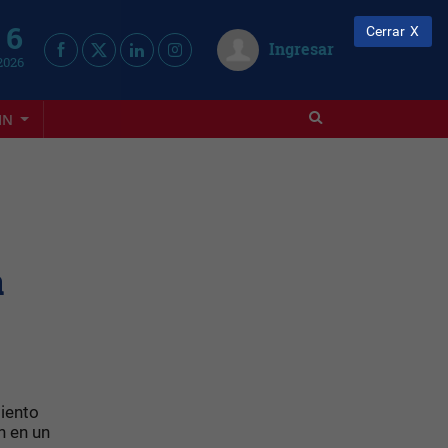
 6
Cerrar
Ingresar
2026
IN
a
miento
n en un