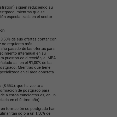
tration) siguen reduciendo su
ostgrado, mientras que se
ón especializada en el sector
ión
 13,50% de sus ofertas contar con
de se requieren más
 año pasado de las ofertas para
ecimiento interanual en su
para puestos de dirección, el MBA
eñalado así en el 91,00% de las
postgrado. Mientras que tiene
ecializada en el área concreta
s (8,55%), que ha vuelto a
 formación de postgrado para
ide a estos candidatos es, en un
iado en el último año).
eren formación de postgrado han
utinan tan solo a un 1,50% de