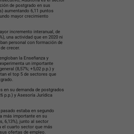
nsecutivo, Auditoría es el sector
ión de postgrado en sus
as) aumentando 6,11 puntos
egundo mayor crecimiento
ayor incremento interanual, de
7%), una actividad que en 2020 ni
aban personal con formación de
de crecer.
 engloban la Enseñanza y
 experimenta un importante
eneral (8,57%; +5,02 p.p.) y
tan el top 5 de sectores que
grado.
tos en su demanda de postgrados
6 p.p.) y Asesoría Jurídica
o pasado estaba en segundo
da más importante en su
 6,13%), junto al sector
ra el cuarto sector que más
sus ofertas de empleo.