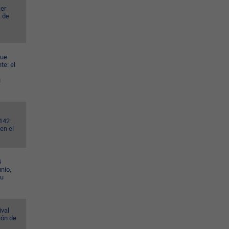
er
s de
gue
te: el
u
.142
en el
4
nio,
su
ival
ión de