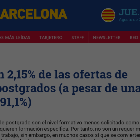
JUE.
Agosto de 
AS MÁS LEÍDAS
TARJETERO
STAFF
NEWSLETTER
RED 
 2,15% de las ofertas de
ostgrados (a pesar de un
91,1%)
 de postgrado son el nivel formativo menos solicitado como
requieren formación específica. Por tanto, no son un requeri
e trabajo, sin embargo, en muchos casos sí que se convierte