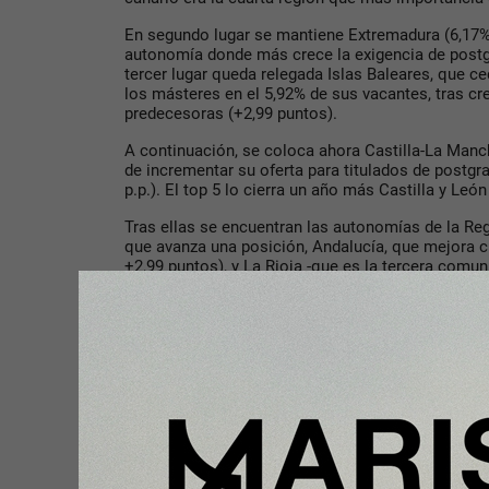
En segundo lugar se mantiene Extremadura (6,17%;
autonomía donde más crece la exigencia de postgr
tercer lugar queda relegada Islas Baleares, que c
los másteres en el 5,92% de sus vacantes, tras c
predecesoras (+2,99 puntos).
A continuación, se coloca ahora Castilla-La Manc
de incrementar su oferta para titulados de postgra
p.p.). El top 5 lo cierra un año más Castilla y León
Tras ellas se encuentran las autonomías de la Reg
que avanza una posición, Andalucía, que mejora c
+2,99 puntos), y La Rioja -que es la tercera comu
demanda de estos títulos- (4,58%; +3,10 p.p.). Act
(4,52%; +2,77 p.p. que también sube una plaza).
Le siguen Cantabria (4,20%; la que a pesar de su 
dos posiciones), Galicia (4,14%; +2,20 p.p. que el 
Comunidad de Madrid (3,83%; +2,17 p.p.), que man
autonómico.
En el otro extremo, las cinco comunidades donde
formación de postgrados dentro de sus ofertas s
País Vasco que cede un puesto y se queda a la col