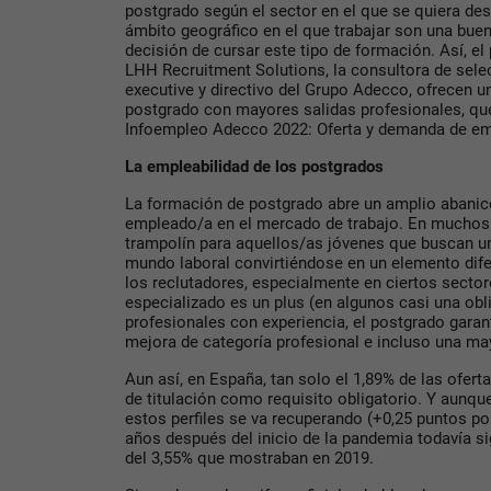
postgrado según el sector en el que se quiera desa
ámbito geográfico en el que trabajar son una buen
decisión de cursar este tipo de formación. Así, el
LHH Recruitment Solutions, la consultora de selec
executive y directivo del Grupo Adecco, ofrecen un
postgrado con mayores salidas profesionales, qu
Infoempleo Adecco 2022: Oferta y demanda de e
La empleabilidad de los postgrados
La formación de postgrado abre un amplio abanico
empleado/a en el mercado de trabajo. En mucho
trampolín para aquellos/as jóvenes que buscan un
mundo laboral convirtiéndose en un elemento dife
los reclutadores, especialmente en ciertos secto
especializado es un plus (en algunos casi una obli
profesionales con experiencia, el postgrado garanti
mejora de categoría profesional e incluso una ma
Aun así, en España, tan solo el 1,89% de las ofer
de titulación como requisito obligatorio. Y aunq
estos perfiles se va recuperando (+0,25 puntos por
años después del inicio de la pandemia todavía 
del 3,55% que mostraban en 2019.