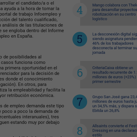
rrollar el candidato/a o el
Mango colabora con Thek
a ayuda a la hora de tomar la
para desarrollar proyecto
 portal de trabajo Infoempleo y
robotización en su centro
logístico
ción del talento cualificado,
 análisis de las titulaciones de
e se engloba dentro del Informe
La desconexión digital si
mpleo en España.
siendo asignatura pendien
46% de los trabajadores
desconecta al terminar s
jornada
 de posibilidades al
s casos funciona como
a primera oportunidad en el
CriteriaCaixa obtiene un
resultado recurrente de 1
renciador para la decisión de
millones de euros (+23%) 
res donde el conocimiento
primer semestre
gación). En otros, para
za la empleabilidad y facilita la
yor retribución económica.
Grupo San José gana 23,
millones de euros hasta ju
tas de empleo demanda este tipo
un 34,5% más, y dispara 
Ebitda un 26,8%
ue poco a poco la demanda de
centuales interanuales), tres
siguen estando muy por debajo
Allsaints convierte el Fest
Dressing en una declarac
estilo