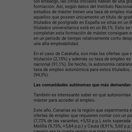
Sin embargo, las cifras oficiales hablan de una gr
formación. Así, según datos del Instituto Nacional
estudios de máster tienen una tasa de empleo m
aquellos que poseen únicamente un título de grad
titulados de postgrado en España se sitúa en un 8
titulados universitarios está en un 86,1%. Esto s
completan esta formación de máster consiguen 
en un período de tiempo relativamente corto des
una alta empleabilidad.
En el caso de Cataluña, son más las ofertas que 
titulación (2,15%) y además su tasa de empleo es 
nacional (91,1%). De hecho, la autonomía catalan
tasa de empleo autonómica para estos titulados, 
(94,3%).
Las comunidades autónomas que más demandan 
También es interesante saber en qué autonomías
máster para acceder al empleo.
Este año, Canarias es la región que experimenta 
ofertas de empleo que requieren contar con un po
(7,72% de las vacantes, +5,53 p.p.), solo superad
Melilla (9,73%; +5,64 p.p.) y Ceuta (8,91%; 5,60 p.p.
canario era la cuarta región que más importancia