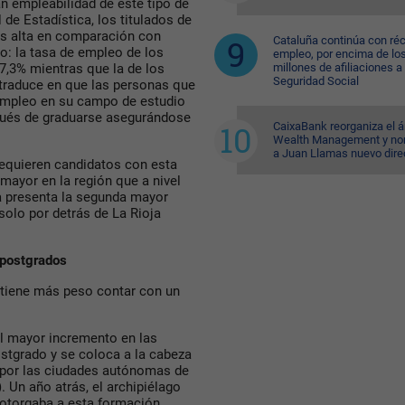
an empleabilidad de este tipo de
 de Estadística, los titulados de
ás alta en comparación con
Cataluña continúa con ré
o: la tasa de empleo de los
empleo, por encima de lo
millones de afiliaciones a 
7,3% mientras que la de los
Seguridad Social
e traduce en que las personas que
empleo en su campo de estudio
pués de graduarse asegurándose
CaixaBank reorganiza el á
Wealth Management y n
a Juan Llamas nuevo dire
requieren candidatos con esta
mayor en la región que a nivel
a presenta la segunda mayor
solo por detrás de La Rioja
postgrados
 tiene más peso contar con un
el mayor incremento en las
stgrado y se coloca a la cabeza
a por las ciudades autónomas de
). Un año atrás, el archipiélago
 otorgaba a esta formación.