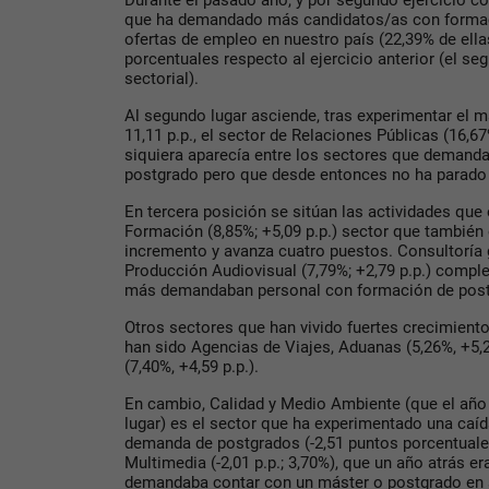
Durante el pasado año, y por segundo ejercicio co
que ha demandado más candidatos/as con formac
ofertas de empleo en nuestro país (22,39% de ell
porcentuales respecto al ejercicio anterior (el s
sectorial).
Al segundo lugar asciende, tras experimentar el m
11,11 p.p., el sector de Relaciones Públicas (16,6
siquiera aparecía entre los sectores que demand
postgrado pero que desde entonces no ha parado 
En tercera posición se sitúan las actividades que
Formación (8,85%; +5,09 p.p.) sector que también
incremento y avanza cuatro puestos. Consultoría g
Producción Audiovisual (7,79%; +2,79 p.p.) comple
más demandaban personal con formación de post
Otros sectores que han vivido fuertes crecimien
han sido Agencias de Viajes, Aduanas (5,26%, +5,2
(7,40%, +4,59 p.p.).
En cambio, Calidad y Medio Ambiente (que el añ
lugar) es el sector que ha experimentado una caí
demanda de postgrados (-2,51 puntos porcentuales,
Multimedia (-2,01 p.p.; 3,70%), que un año atrás e
demandaba contar con un máster o postgrado en 