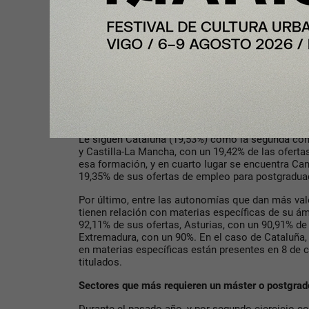
(2,15%; +1,14 p.p. que intercambia la posición co
ser la región que menos másteres solicita), Aragón
(3,67%; +2,38 p.p.) que también intercambian pos
Valenciana, que conserva su posición con respecto
p.p.).
En lo referido a las comunidades donde más se es
postgrado sea un MBA, la Región de Murcia sigue 
20,45% de las ofertas de postgrado (aunque esa e
porcentuales en el último año).
Le siguen Cataluña (19,53%) como la segunda 
y Castilla-La Mancha, con un 19,42% de las ofert
esa formación, y en cuarto lugar se encuentra Cant
19,35% de sus ofertas de empleo para postgradu
Por último, entre las autonomías que dan más va
tienen relación con materias específicas de su á
92,11% de sus ofertas, Asturias, con un 90,91% de
Extremadura, con un 90%. En el caso de Cataluña
en materias específicas están presentes en 8 de 
titulados.
Sectores que más requieren un máster o postgra