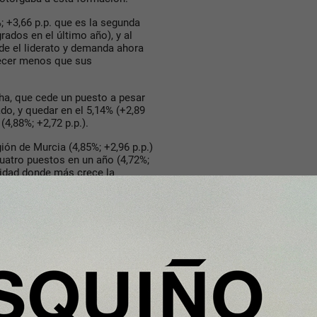
 +3,66 p.p. que es la segunda
ados en el último año), y al
ede el liderato y demanda ahora
recer menos que sus
ha, que cede un puesto a pesar
do, y quedar en el 5,14% (+2,89
 (4,88%; +2,72 p.p.).
ión de Murcia (4,85%; +2,96 p.p.)
uatro puestos en un año (4,72%;
nidad donde más crece la
o seguido es el turno de Asturias
crecimiento de 2,43 puntos baja
año pasado era sexta) y la
tiene su puesto en el ranking
 menos importancia tiene la
on, de menor a mayor peso, el
a (2,09%; +1,07 p.p.), Cataluña