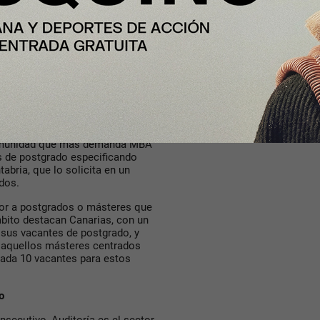
n la autonomía vasca y deja de
 (3,06%; +1,30 p.p.) y Navarra
iciones, y la Comunidad
 al año anterior (3,78%; +2,17
pecifica que la formación de
ocupando el primer lugar con el
xigencia baja casi 10 puntos
comunidad que más demanda MBA
as de postgrado especificando
abria, que lo solicita en un
ados.
lor a postgrados o másteres que
mbito destacan Canarias, con un
 sus vacantes de postgrado, y
, aquellos másteres centrados
cada 10 vacantes para estos
do