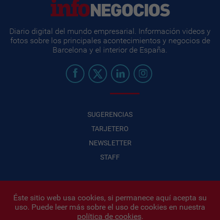
Diario digital del mundo empresarial. Información videos y
fotos sobre los principales acontecimientos y negocios de
Barcelona y el interior de España.
SUGERENCIAS
TARJETERO
NEWSLETTER
STAFF
Éste sitio web usa cookies, si permanece aquí acepta su
uso. Puede leer más sobre el uso de cookies en nuestra
Infonegocios 2026
| INFONEGOCIOS S.A. · CUIT: 30710438486 |
política de cookies
.
Políticas de Privacidad
|
Protección de datos personales
|
Editor: