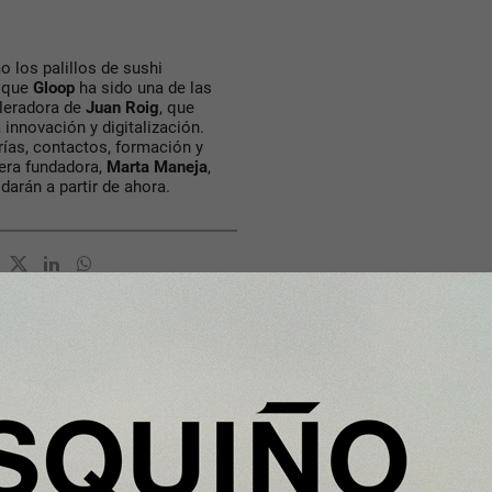
 los palillos de sushi
s que
Gloop
ha sido una de las
eleradora de
Juan Roig
, que
 innovación y digitalización.
rías, contactos, formación y
era fundadora,
Marta Maneja
,
arán a partir de ahora.