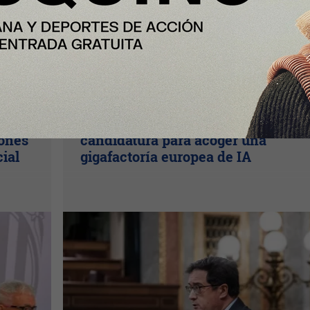
Enfoque
España formalizará en septiembre 
lones
candidatura para acoger una
cial
gigafactoría europea de IA