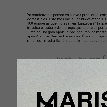
Ya comienzan a pensar en nuevos productos, como
comestibles. Este mes inicia una nueva etapa. E
100 empresas que ingresan en “Lanzadera”, la ac
impulsa el trabajo de startups que apuestan por la
“Esta es una gran oportunidad, nos implica mento
apoyo”, afirma
Hernán Hernández
. Él y su compañ
miran con mucha ilusión los próximos pasos que d
Compartir con tus amigos de
Tu opinión enriquece este artículo:
Ingresar con Google