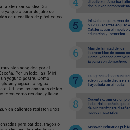
directivo en América Lati
dos nuevos nombramient
r a aterrizar su idea. Su
 ya que a partir de julio de
ión de utensilios de plástico no
InfoJobs registra más de
50.200 vacantes en julio 
Cataluña, con el impulso 
educación y formación
Más de la mitad de los
intercambios de casas c
HomeExchange este vera
España son domésticos
 muy bien acogidos por el
spaña. Por un lado, las “Mini
La agencia de comunicac
 un yogur o postre. Como
edeon cumple dieciséis a
 gluten y siguen la lógica
trayectoria en el sector
ate. Utilizan las cáscaras de los
e toma como residuo, y llevar
Cosentino, primera empr
industrial española que u
de Microsoft para diseñar
s, y en calientes resisten unos
nuevos materiales
pensadas para batidos, tragos o
Mohawk Industries public
olate, vainilla, café, limón,