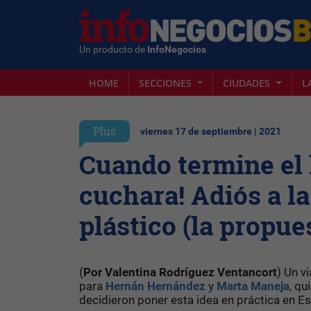
Un producto de
InfoNegocios
HOME
SECCIONES
CIUDADES
L
Plus
viernes 17 de septiembre | 2021
Cuando termine el 
cuchara! Adiós a la
plástico (la propue
(
Por Valentina Rodríguez Ventancort
) Un v
para
Hernán Hernández
y
Marta Maneja
, qu
decidieron poner esta idea en práctica en Es