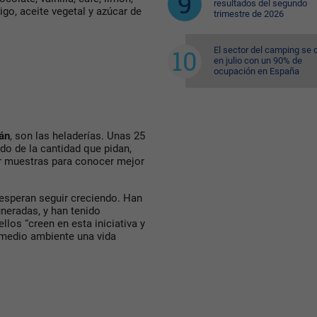
resultados del segundo
rigo, aceite vegetal y azúcar de
trimestre de 2026
El sector del camping se 
en julio con un 90% de
ocupación en España
án
, son las heladerías. Unas 25
do de la cantidad que pidan,
dir muestras para conocer mejor
esperan seguir creciendo. Han
uneradas, y han tenido
los “creen en esta iniciativa y
l medio ambiente una vida