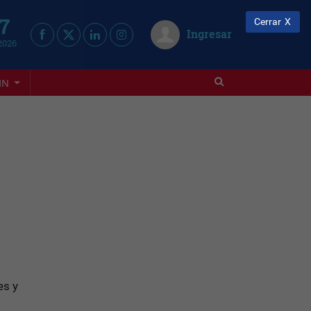
 7
Cerrar
Ingresar
2026
IN
es y