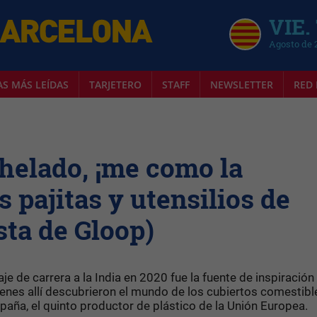
VIE.
Agosto de 
AS MÁS LEÍDAS
TARJETERO
STAFF
NEWSLETTER
RED 
helado, ¡me como la
s pajitas y utensilios de
sta de Gloop)
iaje de carrera a la India en 2020 fue la fuente de inspiración
ienes allí descubrieron el mundo de los cubiertos comestibl
paña, el quinto productor de plástico de la Unión Europea.