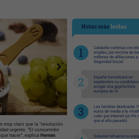
Notas más
leídas
Cataluña continúa con ré
empleo, por encima de lo
millones de afiliaciones a 
Seguridad Social
España formalizará en
septiembre su candidatur
acoger una gigafactoría
europea de IA
Las familias destinarán 1
euros de media a la «Vuelt
cole» por internet (un 9%
que el año pasado)
n muy claro que la “revolución
sidad urgente. “El consumidor
 que hacer”, explica
Hernán
.
Solunion refuerza su equi