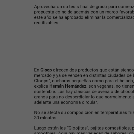
Aprovecharon su tesis final de grado para comenza
propuesta coincide además con un marco favorable
este año se ha aprobado eliminar la comercializac
reutilizables.
En
Gloop
ofrecen dos productos que están siendo
mercado y ya se venden en distintas ciudades de E
Gloops”, cucharas pequeñas como para el helado,
explica
Hernán Hernández
, son veganas, no tienen
sostenible. Las hay clásicas de avena o de chocol
granos para no desperdiciar lo que normalmente s
adelante una economía circular.
No se afecta su composición en temperaturas fría
30 minutos.
Luego están las “Gloojitas”, pajitas comestibles, 
smoothies. Aquí hay más variedad de sabores: choc