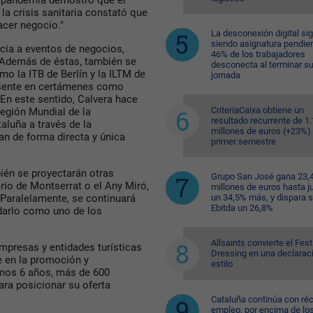
la pandemia demostró que el
 la crisis sanitaria constató que
acer negocio."
La desconexión digital si
siendo asignatura pendien
encia a eventos de negocios,
46% de los trabajadores
 Además de éstas, también se
desconecta al terminar s
o la ITB de Berlín y la ILTM de
jornada
resente en certámenes como
 En este sentido, Calvera hace
CriteriaCaixa obtiene un
egión Mundial de la
resultado recurrente de 1
aluña a través de la
millones de euros (+23%) 
n de forma directa y única
primer semestre
én se proyectarán otras
Grupo San José gana 23,
ario de Montserrat o el Any Miró,
millones de euros hasta ju
un 34,5% más, y dispara 
 Paralelamente, se continuará
Ebitda un 26,8%
darlo como uno de los
Allsaints convierte el Fest
empresas y entidades turísticas
Dressing en una declarac
e en la promoción y
estilo
timos 6 años, más de 600
ra posicionar su oferta
Cataluña continúa con ré
empleo, por encima de lo