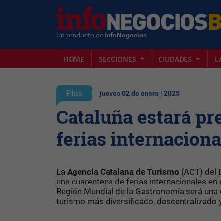
Un producto de
InfoNegocios
HOME
SECCIONES
CIUDADES
L
Plus
jueves 02 de enero | 2025
Cataluña estará pr
ferias internaciona
La
Agencia Catalana de Turismo
(ACT) del 
una cuarentena de ferias internacionales en
Región Mundial de la Gastronomía será una de
turismo más diversificado, descentralizado 