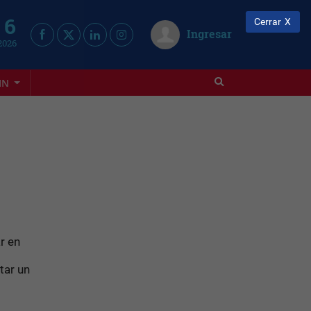
 6
Cerrar
Ingresar
2026
IN
r en
tar un