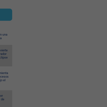
on una
ia
vierte
rador
eclipse
mienta
rocesos
jo el
er
s de