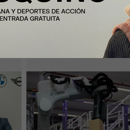
InfoStartUps
 que
Mango colabora con Theker para
a
desarrollar proyectos de robotizaci
en su centro logístico