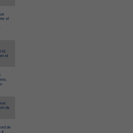
gue
te: el
u
.142
en el
4
nio,
su
ival
ión de
cord de
s 4