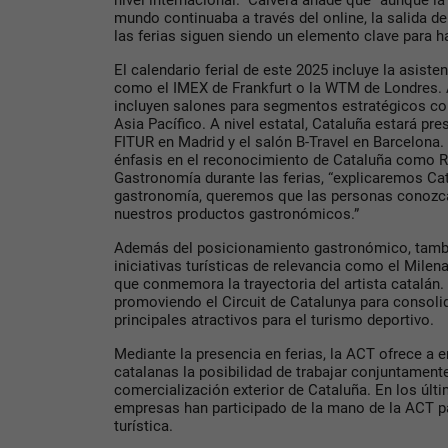
nivel internacional.” Calvera añade que "aunque 
mundo continuaba a través del online, la salida de
las ferias siguen siendo un elemento clave para h
El calendario ferial de este 2025 incluye la asist
como el IMEX de Frankfurt o la WTM de Londres.
incluyen salones para segmentos estratégicos com
Asia Pacífico. A nivel estatal, Cataluña estará p
FITUR en Madrid y el salón B-Travel en Barcelona.
énfasis en el reconocimiento de Cataluña como R
Gastronomía durante las ferias, “explicaremos Cat
gastronomía, queremos que las personas conozca
nuestros productos gastronómicos.”
Además del posicionamiento gastronómico, tambi
iniciativas turísticas de relevancia como el Milen
que conmemora la trayectoria del artista catalán.
promoviendo el Circuit de Catalunya para consoli
principales atractivos para el turismo deportivo.
Mediante la presencia en ferias, la ACT ofrece a 
catalanas la posibilidad de trabajar conjuntament
comercialización exterior de Cataluña. En los úl
empresas han participado de la mano de la ACT pa
turística.