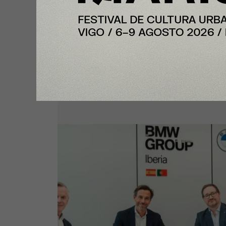
Enfoque
Portal de Posventa, herramienta
digitaliza distintos procesos de l
actividad de taller bajo el lema
“Relax. We care”