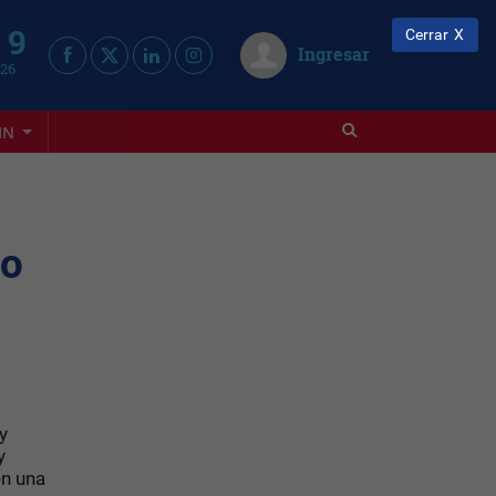
 9
Cerrar
Ingresar
026
IN
mo
y
y
en una