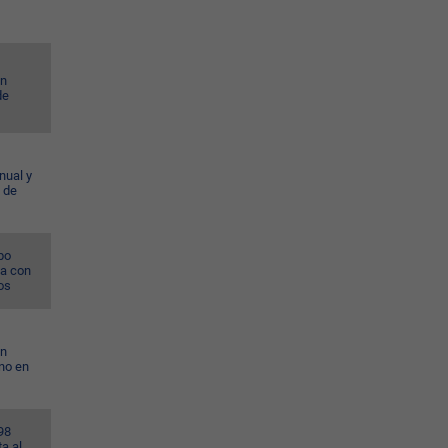
en
de
nual y
 de
po
na con
os
on
no en
98
a al