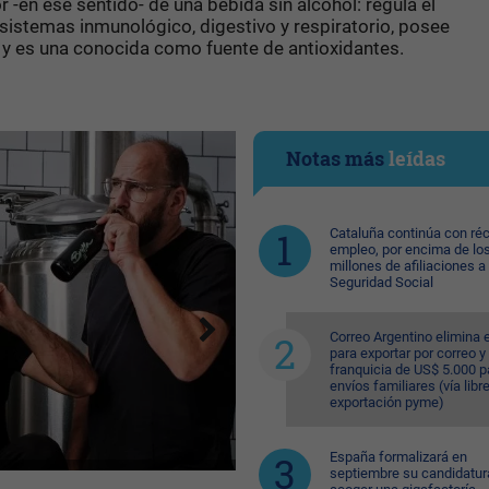
 -en ese sentido- de una bebida sin alcohol: regula el
 sistemas inmunológico, digestivo y respiratorio, posee
 y es una conocida como fuente de antioxidantes.
Notas más
leídas
Cataluña continúa con ré
empleo, por encima de lo
millones de afiliaciones a 
Seguridad Social
Correo Argentino elimina e
para exportar por correo y 
franquicia de US$ 5.000 p
envíos familiares (vía libre
exportación pyme)
España formalizará en
septiembre su candidatur