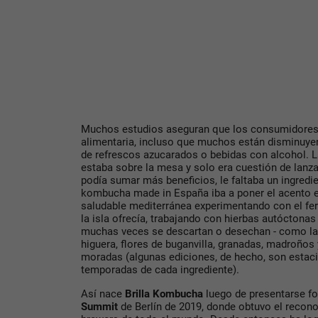
Muchos estudios aseguran que los consumidores 
alimentaria, incluso que muchos están disminu
de refrescos azucarados o bebidas con alcohol. 
estaba sobre la mesa y solo era cuestión de lanza
podía sumar más beneficios, le faltaba un ingredi
kombucha made in España iba a poner el acento en
saludable mediterránea experimentando con el fe
la isla ofrecía, trabajando con hierbas autóctonas
muchas veces se descartan o desechan - como las
higuera, flores de buganvilla, granadas, madroños
moradas (algunas ediciones, de hecho, son estac
temporadas de cada ingrediente).
Así nace
Brilla Kombucha
luego de presentarse f
Summit
de Berlín de 2019, donde obtuvo el recon