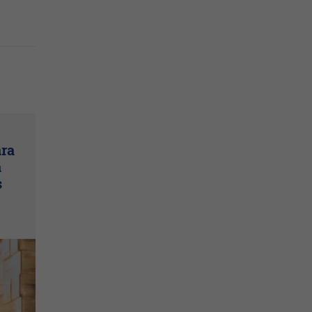
ara
a
s