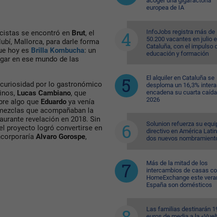
acoger una gigafactoría
europea de IA
InfoJobs registra más de
cistas se encontró en
Brut
, el
50.200 vacantes en julio 
ubí, Mallorca, para darle forma
Cataluña, con el impulso 
que hoy es
Brilla Kombucha
: un
educación y formación
ugar en ese mundo de las
El alquiler en Cataluña se
 curiosidad por lo gastronómico
desploma un 16,3% intera
tinos,
Lucas Cambiano
, que
encadena su cuarta caída
2026
obre algo que
Eduardo
ya venía
s mezclas que acompañaban la
staurante revelación en 2018. Sin
Solunion refuerza su equi
l proyecto logró convertirse en
directivo en América Lati
ncorporaría
Alvaro Gorospe
,
dos nuevos nombramient
Más de la mitad de los
intercambios de casas c
HomeExchange este vera
España son domésticos
Las familias destinarán 1
euros de media a la «Vuelt