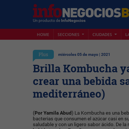
Un producto de
InfoNegocios
HOME
SECCIONES
CIUDADES
L
Plus
miércoles 05 de mayo | 2021
Brilla Kombucha y
crear una bebida s
mediterráneo)
(
Por Yamila Abud
) La Kombucha es una bebi
bacterias que consumen el azúcar casi en s
saludable y con un ligero sabor ácido. De l