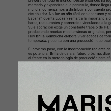
brewers de todo el mundo. Desde entonces ha log
mercado y expandirse a la península, donde llega
mundial comenzamos a distribuirla por cuenta pro
distribuidor. No fue un año fácil con aperturas y c
España”, cuenta
Lucas
y remarca la importancia q
bares, restaurantes y comercios vinculados a la 
Su elaboración exige un constante trabajo de I+D
produciendo recetas mediterráneas originales, pero
Hoy
Brilla Kombucha
elabora 9 variedades de for
temporada, y cuenta con una producción que oscil
El próximo paso, con la incorporación reciente d
es potenciar
Brilla
de cara al futuro próximo, dic
al frente en la metodología de producción para a
poder luego abrirnos al mercado europeo”. De hec
Rumania, Francia e incluso Alemania.