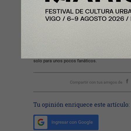
Respetando la impronta y los valores que este gru
desde el comienzo, hoy
Brilla Kombucha
se afian
mediterráneo que ha llegado para quedarse en el
saludables, buscando que este tipo de productos 
solo para unos pocos fanáticos.
Compartir con tus amigos de
Tu opinión enriquece este artículo:
Ingresar con Google