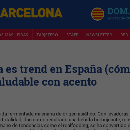
DOM.
Agosto de 2
AS MÁS LEÍDAS
TARJETERO
STAFF
NEWSLETTER
RED 
a es trend en España (có
aludable con acento
da fermentada milenaria de origen asiático. Con levaduras 
u totalidad, dan como resultado una bebida burbujeante, mu
a mano de tendencias como el realfooding, se ha convertido 