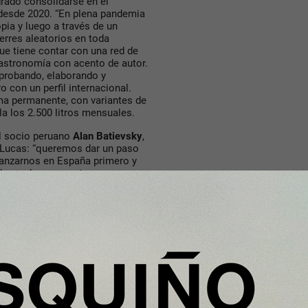
rado consolidarse en el
 desde 2020. “En plena pandemia
pia y luego a través de un
ierres aleatorios en toda
ue tiene contar con una red de
gastronomía con acento de autor.
 probando, elaborando y
 con un perfil internacional.
ma permanente, con variantes de
a los 2.500 litros mensuales.
el socio peruano
Alan Batievsky
,
e Lucas: “queremos dar un paso
fianzarnos en España primero y
ho, ya hay proyectos con