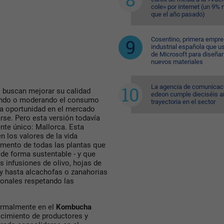
cole» por internet (un 9%
que el año pasado)
Cosentino, primera empr
industrial española que u
de Microsoft para diseñar
nuevos materiales
La agencia de comunicac
buscan mejorar su calidad
edeon cumple dieciséis a
yendo o moderando el consumo
trayectoria en el sector
La oportunidad en el mercado
rse. Pero esta versión todavía
ente único: Mallorca. Esta
 los valores de la vida
rmento de todas las plantas que
 de forma sustentable - y que
 infusiones de olivo, hojas de
 y hasta alcachofas o zanahorias
ionales respetando las
ormalmente en el
Kombucha
ocimiento de productores y