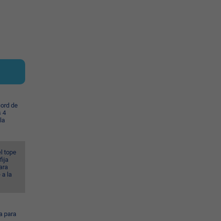
cord de
s 4
la
l tope
fija
ara
 a la
a para