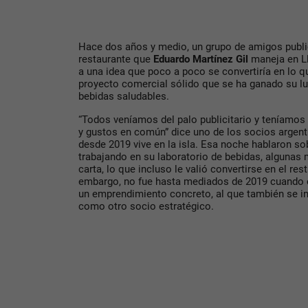
Hace dos años y medio, un grupo de amigos publi
restaurante que
Eduardo Martínez Gil
maneja en Ll
a una idea que poco a poco se convertiría en lo 
proyecto comercial sólido que se ha ganado su l
bebidas saludables.
“Todos veníamos del palo publicitario y teníamos
y gustos en común” dice uno de los socios argen
desde 2019 vive en la isla. Esa noche hablaron s
trabajando en su laboratorio de bebidas, alguna
carta, lo que incluso le valió convertirse en el re
embargo, no fue hasta mediados de 2019 cuando e
un emprendimiento concreto, al que también se i
como otro socio estratégico.