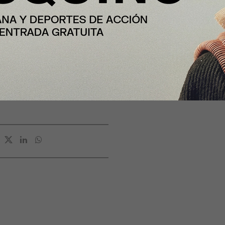
po de publicistas se planteó
za como un refresco
 mundo de las bebidas
pase a ser algo popular y no