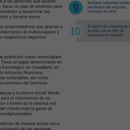
n a las personas que quieren
Mohawk Industries public
o, hacer un plan de empresa para
resultados del segundo
rendedor a desarrollar las
trimestre de 2026
xito y hacerla crecer.
El sector del camping se 
dos emprendedoras que gracias a
en julio con un 90% de
 colaboración de Autoocupació y
ocupación en España
sus respectivos negocios.
de población cuyas necesidades
. Tiene un papel determinante en
an Estratégico de CaixaBank, en
 inclusión financiera,
más vulnerables, así como
económico del territorio.
apoya a su banco social desde
 para el crecimiento de su
os a través de la extensa red
del cliente toda la gama de
ximidad posibles.
 además de manera activa cerca
ocimiento de las personas