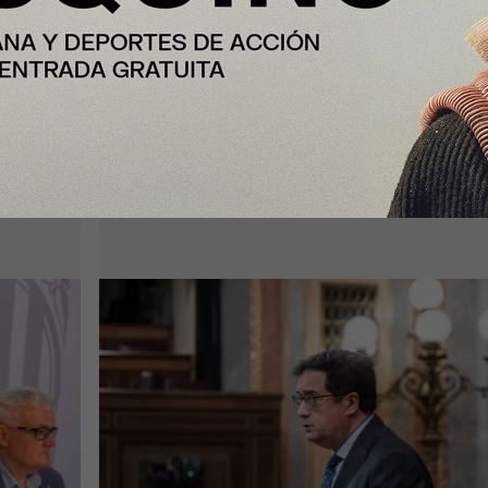
Enfoque
España formalizará en septiembre 
lones
candidatura para acoger una
cial
gigafactoría europea de IA