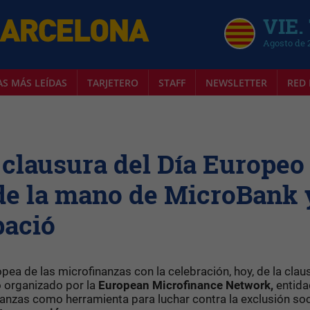
VIE.
Agosto de 
AS MÁS LEÍDAS
TARJETERO
STAFF
NEWSLETTER
RED 
 clausura del Día Europeo
de la mano de MicroBank 
pació
pea de las microfinanzas con la celebración, hoy, de la clau
o organizado por la
European Microfinance Network,
entida
nzas como herramienta para luchar contra la exclusión soc