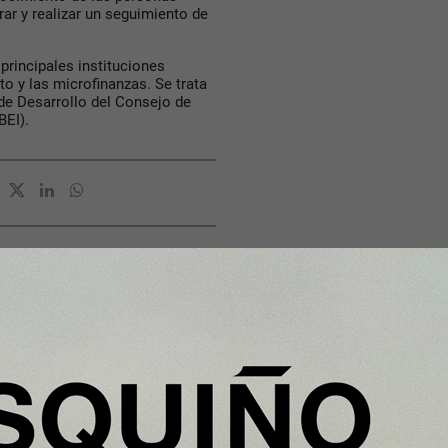
ar y realizar un seguimiento de
rincipales instituciones
 y las microfinanzas. Se trata
 de Desarrollo del Consejo de
BEI).