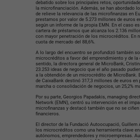
debatido sobre los principales retos, oportunidad
la microfinanciación. Además, se han abordado lo
de relieve la relevancia de las microfinanzas en E
prestamos por valor de 5.273 millones de euros en
según un informe de la propia EMN. En el caso es
cartera de préstamos que alcanza los 2.136 millo
con mayor penetración de los microcréditos. En 
cuota de mercado del 88,6%.
A lo largo del encuentro se profundizó también so
microcréditos a favor del emprendimiento y de la
sentido, la directora general de MicroBank, Cristi
23.253 ideas de negocio que el año pasado pudier
a la obtendión de un microcrédito de MicroBank. E
de CaixaBank destinó 317,3 millones de euros en 
marcha o consolidación de negocios, un 25,2% m
Por su parte, Georgios Papadakis, managing direc
Network (EMN), centró su intervención en el impa
microfinanzas y destacó también que no se ciñen 
financieros.
El director de la Fundació Autoocupació, Guillem Ar
los microcréditos como una herramienta clave e
autónomos, emprendedores y microempresas. Aut