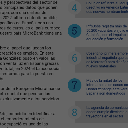
es y perspectivas del sector de
Solunion refuerza su equi
s principales datos que ponen
directivo en América Lati
dos nuevos nombramient
uropa, con una cartera de
 2022, último dato disponible,
pecífico de España, con una
InfoJobs registra más de
nes de euros, es el país europeo
50.200 vacantes en julio 
nuestro país MicroBank tiene una
Cataluña, con el impulso 
educación y formación
bre el papel que juegan los
 creación de empleo. En este
Cosentino, primera empr
industrial española que u
na González, puso en valor las
de Microsoft para diseñar
on ver la luz en España gracias
nuevos materiales
n total, en 2024 el banco social
préstamos para la puesta en
ás.
Más de la mitad de los
intercambios de casas c
tor de la European Microfinance
HomeExchange este vera
España son domésticos
cto social que generan las
exclusivamente a los servicios
La agencia de comunicac
edeon cumple dieciséis a
is, coincidió en identificar a
trayectoria en el sector
n el empoderamiento de
oocupació es una de las