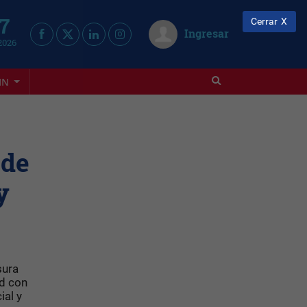
 7
Cerrar
Ingresar
2026
IN
 de
y
sura
d con
ial y