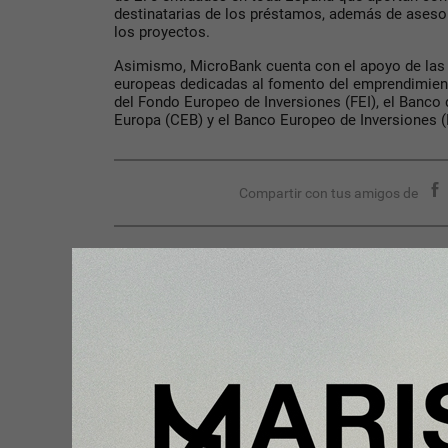
destinatarias de los préstamos, además de asesor
los proyectos.
Asimismo, MicroBank cuenta con el apoyo de las p
europeas dedicadas al fomento del emprendimiento
del Fondo Europeo de Inversiones (FEI), el Banco
Europa (CEB) y el Banco Europeo de Inversiones (
Compartir con tus amigos de
Tu opinión enriquece este artículo:
Ingresar con Google