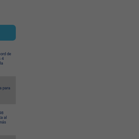
cord de
s 4
la
a para
98
a al
 más