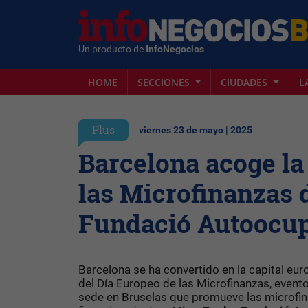
Un producto de
InfoNegocios
HOME
SECCIONES
CIUDADES
L
Plus
viernes 23 de mayo | 2025
Barcelona acoge la
las Microfinanzas 
Fundació Autoocu
Barcelona se ha convertido en la capital euro
del Día Europeo de las Microfinanzas, event
sede en Bruselas que promueve las microfina