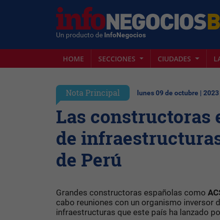
Un producto de
InfoNegocios
HOME
SECCIONES
CIUDADES
L
Nota Principal
lunes 09 de octubre | 2023
Las constructoras 
de infraestructura
de Perú
Grandes constructoras españolas como
AC
cabo reuniones con un organismo inversor de
infraestructuras que este país ha lanzado p