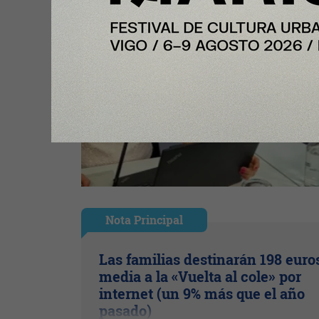
Nota Principal
Las familias destinarán 198 euro
media a la «Vuelta al cole» por
internet (un 9% más que el año
pasado)