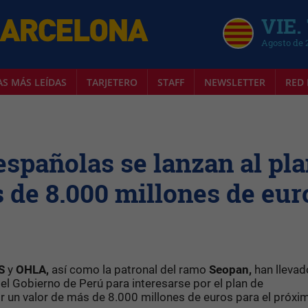
VIE.
Agosto de 
AS MÁS LEÍDAS
TARJETERO
STAFF
NEWSLETTER
RED 
españolas se lanzan al pl
s de 8.000 millones de eur
S
y
OHLA,
así como la patronal del ramo
Seopan,
han llevad
l Gobierno de Perú para interesarse por el plan de
or un valor de más de 8.000 millones de euros para el próxi