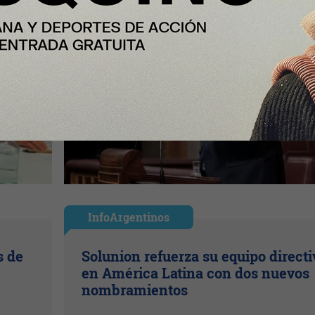
InfoArgentinos
s de
Solunion refuerza su equipo directi
en América Latina con dos nuevos
nombramientos