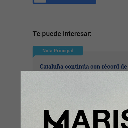
Te puede interesar:
Nota Principal
Cataluña continúa con récord de
empleo, por encima de los 4 mil
de afiliaciones a la Seguridad So