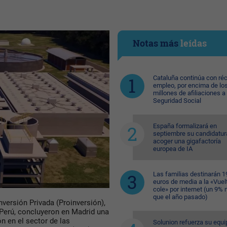
Notas más
leídas
Cataluña continúa con ré
empleo, por encima de lo
millones de afiliaciones a 
Seguridad Social
España formalizará en
septiembre su candidatur
acoger una gigafactoría
europea de IA
Las familias destinarán 1
euros de media a la «Vuelt
cole» por internet (un 9%
que el año pasado)
nversión Privada (Proinversión),
 Perú, concluyeron en Madrid una
ón en el sector de las
Solunion refuerza su equi