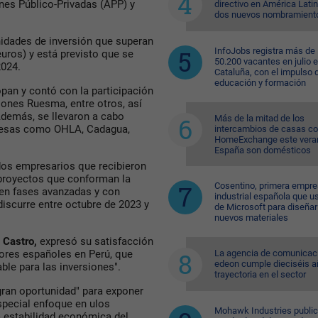
nes Público-Privadas (APP) y
directivo en América Lati
dos nuevos nombramient
nidades de inversión que superan
InfoJobs registra más de
euros) y está previsto que se
50.200 vacantes en julio 
2024.
Cataluña, con el impulso 
educación y formación
opan y contó con la participación
iones Ruesma, entre otros, así
Además, se llevaron a cabo
Más de la mitad de los
presas como OHLA, Cadagua,
intercambios de casas c
HomeExchange este vera
España son domésticos
dos empresarios que recibieron
proyectos que conforman la
Cosentino, primera empr
 en fases avanzadas y con
industrial española que u
iscurre entre octubre de 2023 y
de Microsoft para diseñar
nuevos materiales
 Castro,
expresó su satisfacción
La agencia de comunicac
sores españoles en Perú, que
edeon cumple dieciséis a
ble para las inversiones".
trayectoria en el sector
gran oportunidad" para exponer
especial enfoque en ulos
Mohawk Industries public
la estabilidad económica del