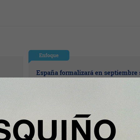
Enfoque
España formalizará en septiembre 
lones
candidatura para acoger una
cial
gigafactoría europea de IA