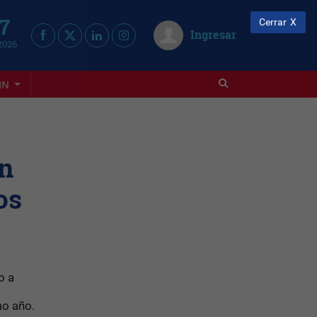
 7
Cerrar
Ingresar
2026
IN
an
os
o a
mo año.