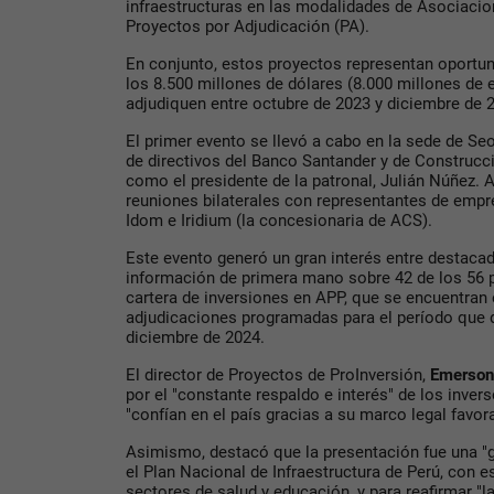
infraestructuras en las modalidades de Asociacio
Proyectos por Adjudicación (PA).
En conjunto, estos proyectos representan oportu
los 8.500 millones de dólares (8.000 millones de 
adjudiquen entre octubre de 2023 y diciembre de 
El primer evento se llevó a cabo en la sede de Se
de directivos del Banco Santander y de Construcc
como el presidente de la patronal, Julián Núñez. 
reuniones bilaterales con representantes de em
Idom e Iridium (la concesionaria de ACS).
Este evento generó un gran interés entre destaca
información de primera mano sobre 42 de los 56 
cartera de inversiones en APP, que se encuentran
adjudicaciones programadas para el período que d
diciembre de 2024.
El director de Proyectos de ProInversión,
Emerson
por el "constante respaldo e interés" de los inver
"confían en el país gracias a su marco legal favora
Asimismo, destacó que la presentación fue una "
el Plan Nacional de Infraestructura de Perú, con 
sectores de salud y educación, y para reafirmar "