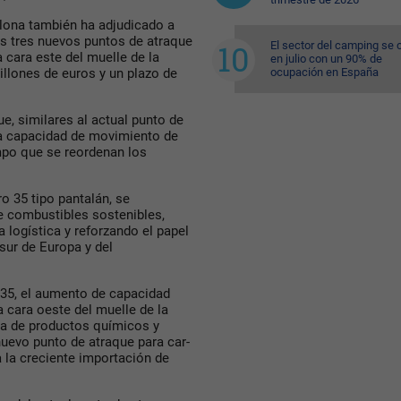
elona también ha adjudicado a
s tres nuevos puntos de atraque
El sector del camping se 
a cara este del muelle de la
en julio con un 90% de
ocupación en España
illones de euros y un plazo de
e, similares al actual punto de
la capacidad de movimiento de
empo que se reordenan los
ro 35 tipo pantalán, se
e combustibles sostenibles,
 logística y reforzando el papel
sur de Europa y del
 35, el aumento de capacidad
a cara oeste del muelle de la
iva de productos químicos y
nuevo punto de atraque para car-
a la creciente importación de