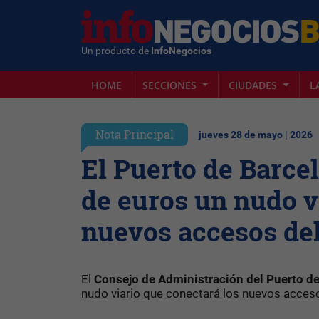
Un producto de
InfoNegocios
HOME
SECCIONES
CIUDADES
L
Nota Principal
jueves 28 de mayo | 2026
El Puerto de Barcel
de euros un nudo v
nuevos accesos del
El
Consejo de Administración del Puerto d
nudo viario que conectará los nuevos accesos