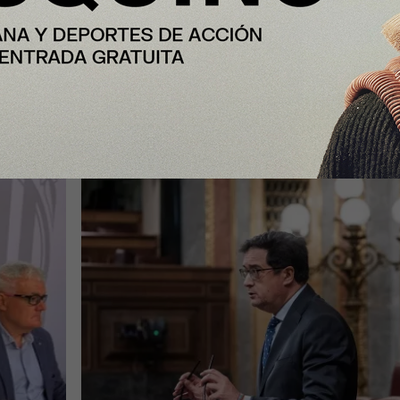
Enfoque
España formalizará en septiembre 
lones
candidatura para acoger una
cial
gigafactoría europea de IA