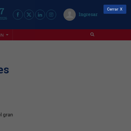
 7
Cerrar
Ingresar
2026
IN
es
l gran