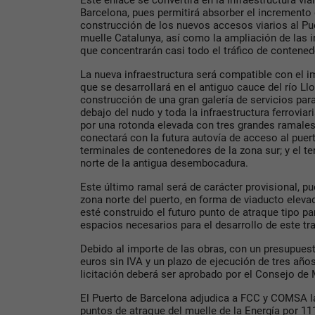
Este enlace se convertirá en la infraestructura vi
Barcelona, ​​pues permitirá absorber el incremento 
construcción de los nuevos accesos viarios al Pue
muelle Catalunya, así como la ampliación de las i
que concentrarán casi todo el tráfico de contenedo
La nueva infraestructura será compatible con el i
que se desarrollará en el antiguo cauce del río Ll
construcción de una gran galería de servicios para
debajo del nudo y toda la infraestructura ferroviar
por una rotonda elevada con tres grandes ramales 
conectará con la futura autovía de acceso al puer
terminales de contenedores de la zona sur; y el te
norte de la antigua desembocadura.
Este último ramal será de carácter provisional, pu
zona norte del puerto, en forma de viaducto eleva
esté construido el futuro punto de atraque tipo p
espacios necesarios para el desarrollo de este tr
Debido al importe de las obras, con un presupuest
euros sin IVA y un plazo de ejecución de tres año
licitación deberá ser aprobado por el Consejo de 
El Puerto de Barcelona adjudica a FCC y COMSA l
puntos de atraque del muelle de la Energía por 11