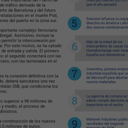
al más importante del Puerto de
cole» por internet (un 9%
que el año pasado)
de tráfico derivado de la
rto de Barcelona y del futuro
nstalaciones en el muelle Prat,
Solunion refuerza su equi
res del puerto en la zona sur.
directivo en América Lati
dos nuevos nombramient
mportante complejo ferroviario
obregat. Asimismo, incluye la
 permitir la interconexión por
Más de la mitad de los
ia. Por este motivo, se ha optado
intercambios de casas c
HomeExchange este vera
de entrada y salida. El primero
España son domésticos
to; el segundo conectará con las
rcero, con las terminales en el
Cosentino, primera empr
industrial española que u
es la conexión definitiva con la
de Microsoft para diseñar
do, deberá ejecutarse una vez
nuevos materiales
antalán 35B, que condiciona los
amo.
La agencia de comunicac
edeon cumple dieciséis a
o superior a 98 millones de
trayectoria en el sector
s y medio, el proceso de
Ministros.
Mohawk Industries public
a construcción de los nuevos
resultados del segundo
1,5 millones de euros.
trimestre de 2026