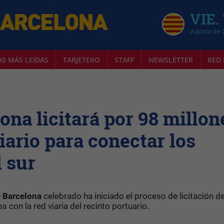
VIE.
Agosto de 
AS MÁS LEÍDAS
TARJETERO
STAFF
NEWSLETTER
RED 
ona licitará por 98 millon
iario para conectar los
 sur
e Barcelona
celebrado ha iniciado el proceso de licitación de
 con la red viaria del recinto portuario.