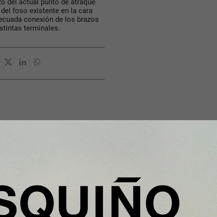
zo del actual punto de atraque
del foso existente en la cara
adecuada conexión de los brazos
stintas terminales.