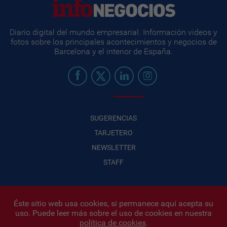
Diario digital del mundo empresarial. Información videos y
fotos sobre los principales acontecimientos y negocios de
Barcelona y el interior de España.
SUGERENCIAS
TARJETERO
NEWSLETTER
STAFF
Éste sitio web usa cookies, si permanece aquí acepta su
uso. Puede leer más sobre el uso de cookies en nuestra
Infonegocios 2026
| INFONEGOCIOS S.A. · CUIT: 30710438486 |
política de cookies
.
Políticas de Privacidad
|
Protección de datos personales
|
Editor: