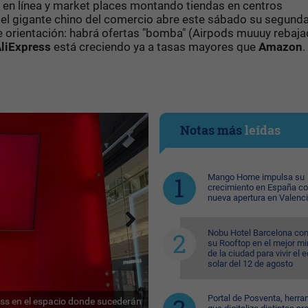
 en línea y market places montando tiendas en centros
, el gigante chino del comercio abre este sábado su segund
 orientación: habrá ofertas "bomba" (Airpods muuuy rebaja
liExpress
está creciendo ya a tasas mayores que
Amazon
.
Notas más
leídas
Mango Home impulsa su
crecimiento en España c
nueva apertura en Valenc
Nobu Hotel Barcelona con
su Rooftop en el mejor mi
de la ciudad para vivir el 
solar del 12 de agosto
Portal de Posventa, herra
ess en el espacio donde sucederán
Julio Gil, responsable de comunicac