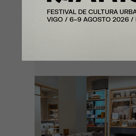
Te puede interesar:
Plus
Mango Home impulsa su crecim
en España con una nueva apertu
Valencia