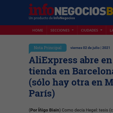
Un producto de
InfoNegocios
HOME
SECCIONES
CIUDADES
L
Nota Principal
viernes 02 de julio | 2021
AliExpress abre en
tienda en Barcelo
(sólo hay otra en 
París)
(
Por Íñigo Biain
) Como decía Hegel: tesis (