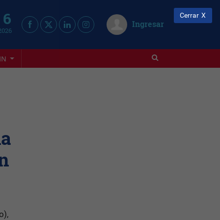
 6
Cerrar
Ingresar
2026
IN
ña
n
o),