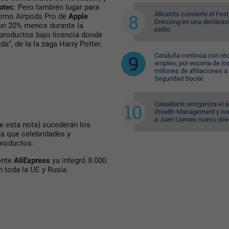
otec
. Pero también lugar para
Allsaints convierte el Fest
como Airpods Pro de
Apple
Dressing en una declarac
 un 20% menos durante la
estilo
 productos bajo licencia donde
", de la la zaga Harry Potter.
Cataluña continúa con ré
empleo, por encima de lo
millones de afiliaciones a 
Seguridad Social
CaixaBank reorganiza el á
Wealth Management y n
a Juan Llamas nuevo dire
e esta nota) sucederán los
ra que celebridades y
productos.
ente
AliExpress
ya integró 8.000
 toda la UE y Rusia.