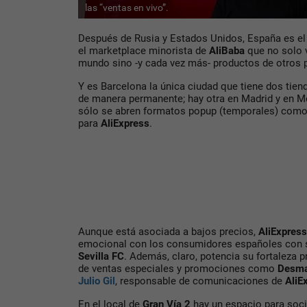
las “ventas en vivo”.
Después de Rusia y Estados Unidos, España es el
el marketplace minorista de
AliBaba
que no solo 
mundo sino -y cada vez más- productos de otros 
Y es Barcelona la única ciudad que tiene dos tiend
de manera permanente; hay otra en Madrid y en M
sólo se abren formatos popup (temporales) como 
para
AliExpress
.
Aunque está asociada a bajos precios,
AliExpress
emocional con los consumidores españoles con
Sevilla FC
. Además, claro, potencia su fortaleza 
de ventas especiales y promociones como
Desma
Julio Gil
, responsable de comunicaciones de
AliE
En el local de
Gran Vía 2
hay un espacio para so