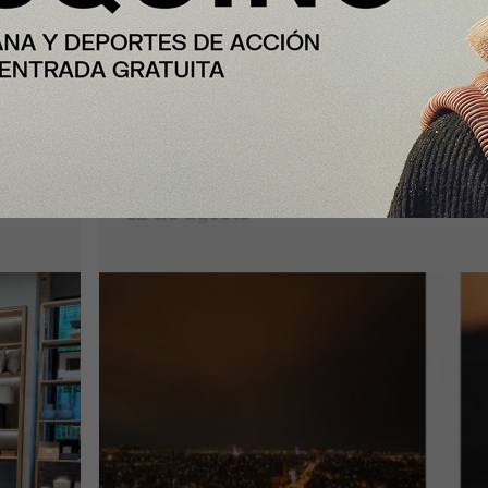
Y Además...
iento
Nobu Hotel Barcelona convierte su
ra en
Rooftop en el mejor mirador de la
ciudad para vivir el eclipse solar de
12 de agosto