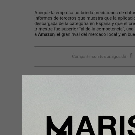
Aunque la empresa no brinda precisiones de datos
informes de terceros que muestra que la aplicac
descargada de la categoría en España y que el cre
trimestre fue superior "al de la competencia", una
a
Amazon
, el gran rival del mercado local y en b
Compartir con tus amigos de
Tu opinión enriquece este artículo:
Ingresar con Google