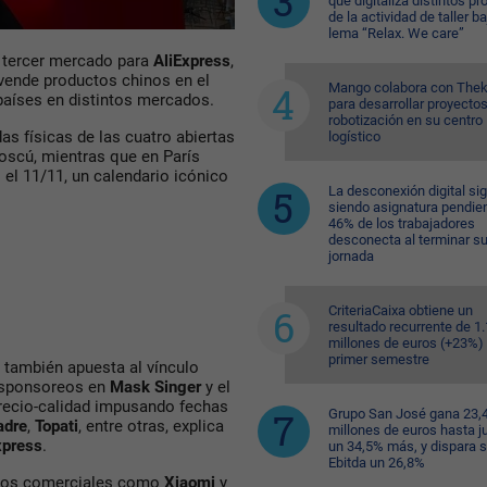
que digitaliza distintos p
las “ventas en vivo”.
de la actividad de taller ba
lema “Relax. We care”
 tercer mercado para
AliExpress
,
vende productos chinos en el
Mango colabora con Thek
países en distintos mercados.
para desarrollar proyecto
robotización en su centro
as físicas de las cuatro abiertas
logístico
oscú, mientras que en París
el 11/11, un calendario icónico
La desconexión digital si
siendo asignatura pendien
46% de los trabajadores
desconecta al terminar s
jornada
CriteriaCaixa obtiene un
resultado recurrente de 1
millones de euros (+23%) 
primer semestre
también apuesta al vínculo
 sponsoreos en
Mask Singer
y el
precio-calidad impusando fechas
Grupo San José gana 23,
dre
,
Topati
, entre otras, explica
millones de euros hasta ju
xpress
.
un 34,5% más, y dispara 
Ebitda un 26,8%
cios comerciales como
Xiaomi
y