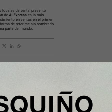
 locales de venta, presentó
ión de
AliExpress
es la más
cimiento en ventas en el primer
 forma de referirse sin nombrarlo
uena parte del mundo.