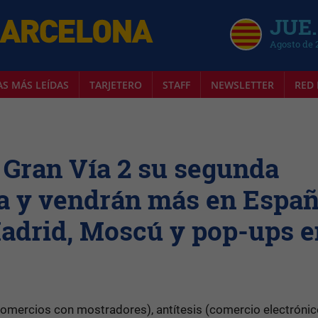
JUE.
Agosto de 
AS MÁS LEÍDAS
TARJETERO
STAFF
NEWSLETTER
RED 
 Gran Vía 2 su segunda
na y vendrán más en Espa
Madrid, Moscú y pop-ups e
comercios con mostradores), antítesis (comercio electrónic