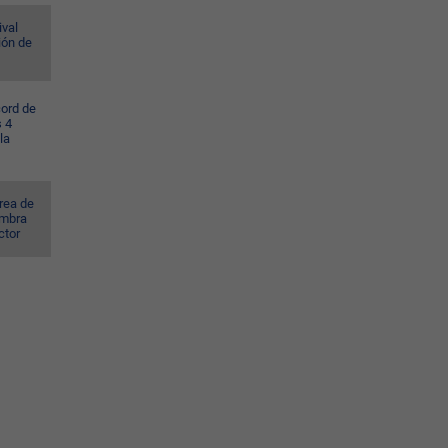
ival
ión de
cord de
s 4
la
rea de
ombra
ctor