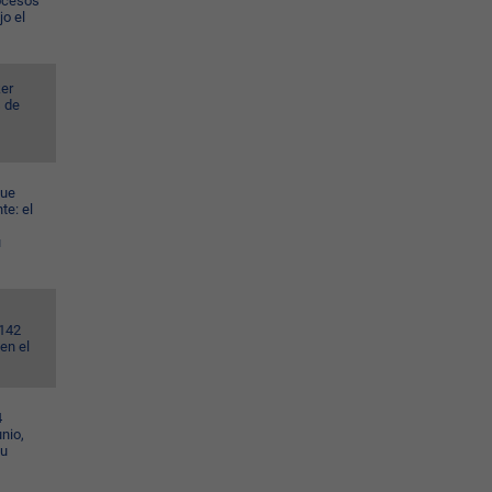
rocesos
jo el
er
s de
gue
te: el
u
.142
en el
4
nio,
su