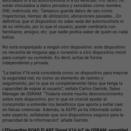
asociados ni a un automovilista ni a un vehículo. Por tanto, no
están vinculados a datos privados y sensibles como nombre,
DNI, matrícula, etc. Tampoco guarda datos de uso como
trayectorias, tiempo de utilización, ubicaciones pasadas…En
definitiva, que el dispositivo no sabe nada del automovilista ni
de su vehículo, por lo que el usuario, puede cambiarla con
familiares, amigos, etc. que nadie podría saber de quién es cada
baliza.
No está emparejado a ningún otro dispositivo: este dispositivo
no necesita de ninguna app o conexión a otro dispositivo móvil
para cumplir su cometido. Es decir, actúa de forma
independiente y privada.
“La baliza V16 está concebida como un dispositivo para mejorar
la seguridad vial, no como un elemento de rastreo y
seguimiento, por lo que es completamente falso que tenga la
capacidad de espiar al usuario”, señala Carlos Garrido, Sales
Manager de OSRAM. “Todavía existe mucho desconocimiento
sobre este dispositivo, por lo que es crucial ayudar al
consumidor a entender los beneficios que aporta y evitar caer
en falsas creencias. Además, la AEPD ya ha informado sobre
este aspecto, señalando que son dispositivos seguros para la
privacidad de la información”, añade Garrido.
LEDguardian ROAD FLARE Signal V16 IoT de OSRAM: seguridad