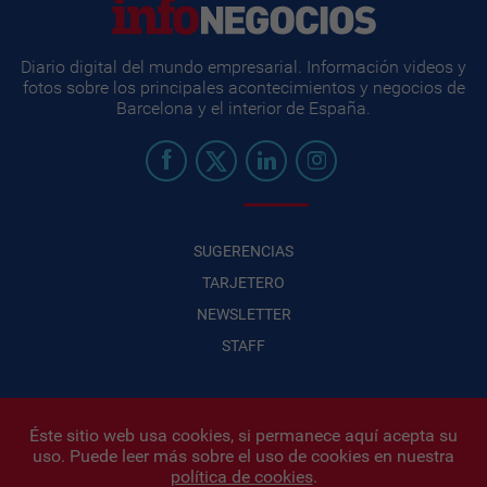
Diario digital del mundo empresarial. Información videos y
fotos sobre los principales acontecimientos y negocios de
Barcelona y el interior de España.
SUGERENCIAS
TARJETERO
NEWSLETTER
STAFF
Éste sitio web usa cookies, si permanece aquí acepta su
uso. Puede leer más sobre el uso de cookies en nuestra
Infonegocios 2026
| INFONEGOCIOS S.A. · CUIT: 30710438486 |
política de cookies
.
Políticas de Privacidad
|
Protección de datos personales
|
Editor: