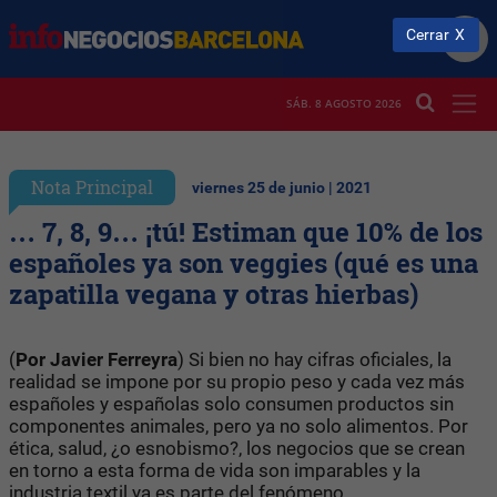
Cerrar
SÁB. 8 AGOSTO 2026
Nota Principal
viernes 25 de junio | 2021
… 7, 8, 9… ¡tú! Estiman que 10% de los
españoles ya son veggies (qué es una
zapatilla vegana y otras hierbas)
(
Por Javier Ferreyra
) Si bien no hay cifras oficiales, la
realidad se impone por su propio peso y cada vez más
españoles y españolas solo consumen productos sin
componentes animales, pero ya no solo alimentos. Por
ética, salud, ¿o esnobismo?, los negocios que se crean
en torno a esta forma de vida son imparables y la
industria textil ya es parte del fenómeno.