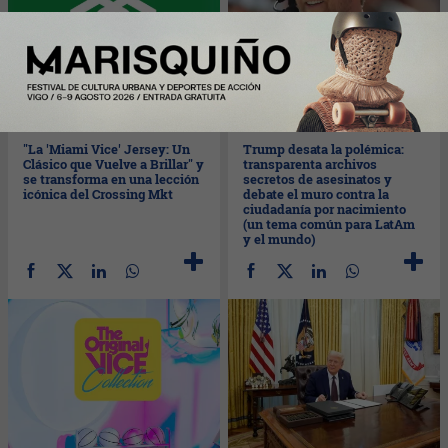
Lun
27/01/2025
Lun
27/01/2025
"La 'Miami Vice' Jersey: Un
Trump desata la polémica:
Clásico que Vuelve a Brillar" y
transparenta archivos
se transforma en una lección
secretos de asesinatos y
icónica del Crossing Mkt
debate el muro contra la
ciudadanía por nacimiento
(un tema común para LatAm
y el mundo)