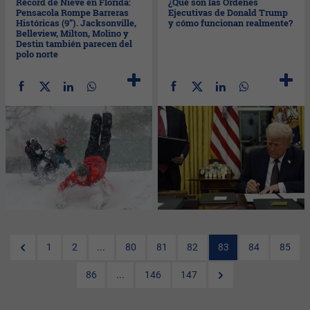
Récord de Nieve en Florida:
¿Qué son las Órdenes
Pensacola Rompe Barreras
Ejecutivas de Donald Trump
Históricas (9”). Jacksonville,
y cómo funcionan realmente?
Belleview, Milton, Molino y
Destin también parecen del
polo norte
1
2
...
80
81
82
83
84
85
86
...
146
147