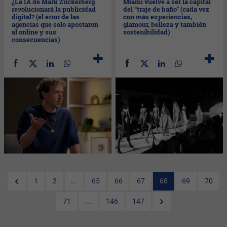
¿La IA de Mark Zuckerberg
Miami vuelve a ser la capital
revolucionará la publicidad
del “traje de baño” (cada vez
digital? (el error de las
con más experiencias,
agencias que solo apostaron
glamour, belleza y también
al online y sus
sostenibilidad)
consecuencias)
1
2
...
65
66
67
68
69
70
71
...
146
147