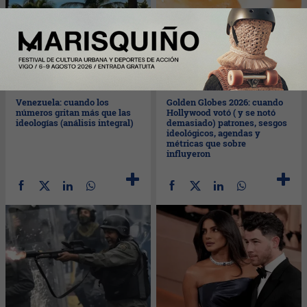
Mar
13/01/2026
Mar
13/01/2026
Venezuela: cuando los
Golden Globes 2026: cuando
números gritan más que las
Hollywood votó ( y se notó
ideologías (análisis integral)
demasiado) patrones, sesgos
ideológicos, agendas y
métricas que sobre
influyeron