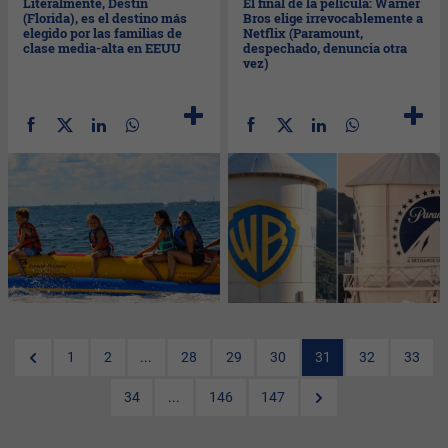
Literalmente, Destin
El final de la película: Warner
(Florida), es el destino más
Bros elige irrevocablemente a
elegido por las familias de
Netflix (Paramount,
clase media-alta en EEUU
despechado, denuncia otra
vez)
1
2
...
28
29
30
31
32
33
34
...
146
147