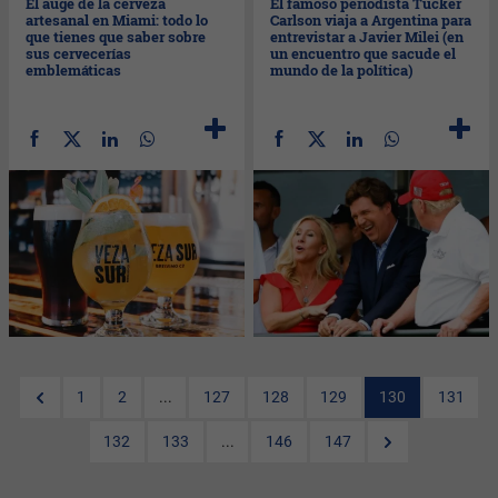
El auge de la cerveza
El famoso periodista Tucker
artesanal en Miami: todo lo
Carlson viaja a Argentina para
que tienes que saber sobre
entrevistar a Javier Milei (en
sus cervecerías
un encuentro que sacude el
emblemáticas
mundo de la política)
1
2
...
127
128
129
130
131
132
133
...
146
147