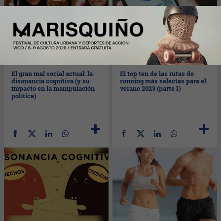
Lun
11/09/2023
Lun
11/09/2023
El gran mal social actual: la
El top ten de las rutas de
disonancia cognitiva (y su
running más selectas para el
impacto en la manipulación
verano 2023 (parte I)
política)