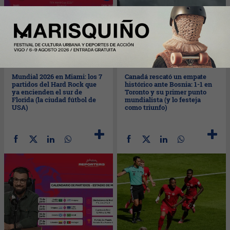
Vie
12/06/2026
Vie
12/06/2026
Mundial 2026 en Miami: los 7
Canadá rescató un empate
partidos del Hard Rock que
histórico ante Bosnia: 1-1 en
ya encienden el sur de
Toronto y su primer punto
Florida (la ciudad fútbol de
mundialista (y lo festeja
USA)
como triunfo)