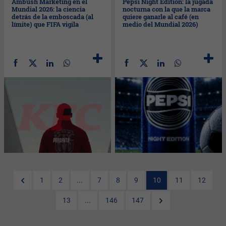
Ambush Marketing en el
Pepsi Night Edition: la jugada
Mundial 2026: la ciencia
nocturna con la que la marca
detrás de la emboscada (al
quiere ganarle al café (en
límite) que FIFA vigila
medio del Mundial 2026)
1
2
...
7
8
9
10
11
12
13
...
146
147