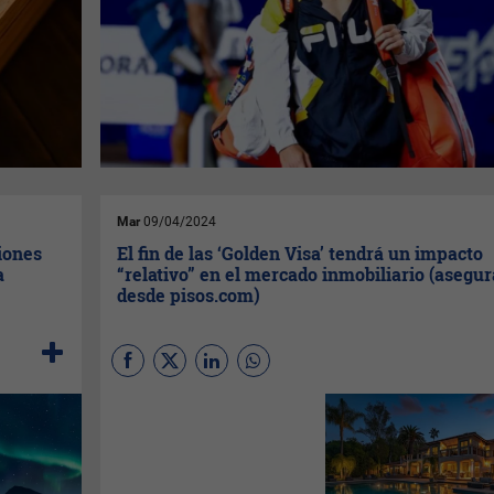
Mar
09/04/2024
iones
El fin de las ‘Golden Visa’ tendrá un impacto
a
“relativo” en el mercado inmobiliario (asegu
desde pisos.com)
El presidente del Gobierno,
Pedro Sánchez,
ha anunciado
este lunes su intención de
acabar con las llamadas
‘Golden Visa’, es decir, la ley