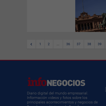
S&P
ha decidido este viernes
mantener la calificación
crediticia de Argentina en
'CCC', aunque ha elevado su
perspectiva de 'negativa' a
'estable' con arreglo al
equilibrio del pronunciado
desorden económico y la
incertidumbre política,
además del cambio favorable
en las obligaciones de deuda
a corto plazo.
1
2
...
36
37
38
39
Diario digital del mundo empresarial.
Información videos y fotos sobre los
principales acontecimientos y negocios de