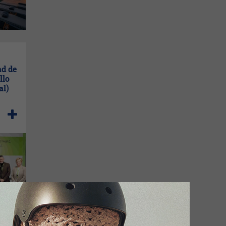
ad de
llo
al)