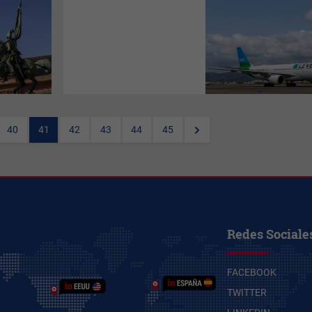
El próximo 31 de marzo, Level
dará inicio a la ilusionante
temporada de verano 2024,
que tendrá como hito principal
la nueva ruta a Miami. Gracias
a este nuevo destino de la
aerolínea de IAG, Barcelona y
Miami están más cerca que
nunca. Además, la compañía
aumentará su oferta de
asientos respecto a la
temporada anterior hacia
40
41
42
43
44
45
destinos en Estados Unidos y
Latinoamérica, ofreciendo en
total un 40% más de asientos,
lo que se traduce en cerca de
200.000 plazas adicionales
hacia el continente
americano.
Redes Sociale
FACEBOOK
TWITTER