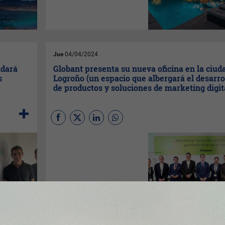
aprobada por el Partido
Popular en 2013 que permitía
a los extranjeros obtener un
visado de residencia cuando
compraban viviendas
valoradas en más de 500.000
euros.
Jue
04/04/2024
ndará
Globant presenta su nueva oficina en la ciud
s
Logroño (un espacio que albergará el desarro
de productos y soluciones de marketing digit
De izquierda a derecha:
Adriana Arias, VP de
Marketing y Comunicación de
Globant; Francisco Iglesias,
Concejal de Administración
Pública; Alfonso Domínguez,
Consejero de Hacienda,
Gobernanza Pública, Sociedad
Digital y portavocía del
Gobierno de La Rioja; Martín
Umaran, Cofundador de