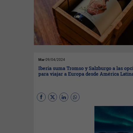
Mar
09/04/2024
Iberia suma Tromso y Salzburgo a las opc
para viajar a Europa desde América Latin
Iberia
estrenará la próxima
temporada de invierno dos
nuevas ciudades a la red de
opciones que tienen los
clientes de América Latina