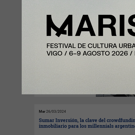
industria del conocimiento.
Jue
04/04/2024
El regulador del gas de Argentina acuerd
subida de precio que obligará a multiplica
tarifa por siete
El
Ente Nacional Regulador del
Gas
(Enargas), el organismo
gubernamental que regula el
transporte y distribución de
gas natural en Argentina, ha
aprobado un aumento en las
tarifas que obligará a las
emrpesas del sector a
incrementar sus precios, con
subidas que conllevarán
multiplicar la tarifa por más de
siete (un 675% más).
Mar
26/03/2024
Sumar Inversión, la clave del crowdfundi
inmobiliario para los millennials argentin