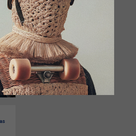
ocan
0
cas