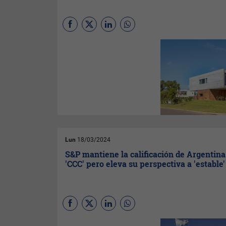
La plataforma líder en
crowdfunding inmobiliario
está revolucionando el
mercado del Real Estate para
los millennials, ofreciendo
soluciones flexibles,
accesibles y alineadas con
sus necesidades financieras
actuales.
Lun
18/03/2024
S&P mantiene la calificación de Argentina
'CCC' pero eleva su perspectiva a 'estable'